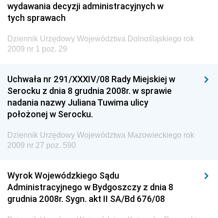
wydawania decyzji administracyjnych w
Dziennik Urzędowy Ministra Cyfryzacji
tych sprawach
Dziennik Urzędowy Ministra Rozwoju
Dziennik Urzędowy Ministra Infrastruktury i
Dziennik Urzędowy Województwa Dolnośląskiego rok
2009 nr 1 poz. 29
Budownictwa
Dziennik Urzędowy Ministra Gospodarki Morskiej i
Uchwała nr 291/XXXIV/08 Rady Miejskiej w
Żeglugi Śródlądowej
Serocku z dnia 8 grudnia 2008r. w sprawie
Dziennik Urzędowy Ministra Energii
nadania nazwy Juliana Tuwima ulicy
Dziennik Urzędowy Ministra Finansów
położonej w Serocku.
Dziennik Urzędowy Ministra Sprawiedliwości
Dziennik Urzędowy Województwa Mazowieckiego rok
Dziennik Urzędowy Ministra Rozwoju i Finansów
2009 nr 27 poz. 590
Dziennik Urzędowy Wyższego Urzędu Górniczego
Wyrok Wojewódzkiego Sądu
Dziennik Urzędowy Prezesa Urzędu Transportu
Administracyjnego w Bydgoszczy z dnia 8
Kolejowego
grudnia 2008r. Sygn. akt II SA/Bd 676/08
Dziennik Urzędowy Ministra Przedsiębiorczości i
Technologii