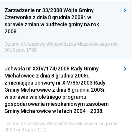
Dziennik Urzędowy Ministerstwa Kultury, Dziedzictwa
Zarządzenie nr 33/2008 Wójta Gminy
Narodowego i Sportu
Czerwonka z dnia 8 grudnia 2008r. w
Dziennik Urzędowy Ministra Finansów, Funduszy i
sprawie zmian w budżecie gminy na rok
Polityki Regionalnej
2008
Dziennik Urzędowy Ministra Rozwoju, Pracy i
Dziennik Urzędowy Województwa Mazowieckiego rok
Technologii
2012 poz. 1786
Dziennik Urzędowy Ministra Kultury, Dziedzictwa
Narodowego i Sportu
Uchwała nr XXIV/174/2008 Rady Gminy
Dziennik Urzędowy Ministra Rodziny i Polityki
Michałowice z dnia 8 grudnia 2008r.
Społecznej
zmieniająca uchwałę nr XIV/85/2003 Rady
Gminy Michałowice z dnia 8 grudnia 2003r.
Dziennik Urzędowy Komendy Głównej Straży
w sprawie wieloletniego programu
Granicznej
gospodarowania mieszkaniowym zasobem
Dziennik Urzędowy Głównego Inspektoratu Transportu
Gminy Michałowice w latach 2004 - 2008.
Drogowego
Dziennik Urzędowy Województwa Mazowieckiego rok
Dziennik Urzędowy Narodowego Banku Polskiego
2009 nr 37 poz. 912