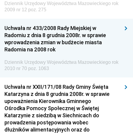
Środowiska
Dziennik Urzędowy Województwa Mazowieckiego rok
2009 nr 12 poz. 275
Dziennik Urzędowy Generalnej Dyrekcji Ochrony
Środowiska
Uchwała nr 433/2008 Rady Miejskiej w
Dziennik Urzędowy Ministerstwa Administracji,
Radomiu z dnia 8 grudnia 2008r. w sprawie
Gospodarki Terenowej i Ochrony Środowiska
wprowadzenia zmian w budżecie miasta
Dziennik Urzędowy Ministerstwa Administracji i
Radomia na 2008 rok
Gospodarki Przestrzennej
Dziennik Urzędowy Województwa Mazowieckiego rok
Dziennik Urzędowy Unii Europejskiej, L
2010 nr 70 poz. 1063
Dziennik Urzędowy Ministerstwa Komunikacji
Dziennik Urzędowy Ministerstwa Przemysłu
Uchwała nr XXII/171/08 Rady Gminy Święta
Chemicznego i Lekkiego
Katarzyna z dnia 8 grudnia 2008r. w sprawie
upoważnienia Kierownika Gminnego
Dziennik Urzędowy Ministerstwa Rolnictwa i
Ośrodka Pomocy Społecznej w Świętej
Gospodarki Żywnościowej
Katarzynie z siedzibą w Siechnicach do
Dziennik Urzędowy Ministra Rodziny, Pracy i Polityki
prowadzenia postępowania wobec
Społecznej
dłużników alimentacyjnych oraz do