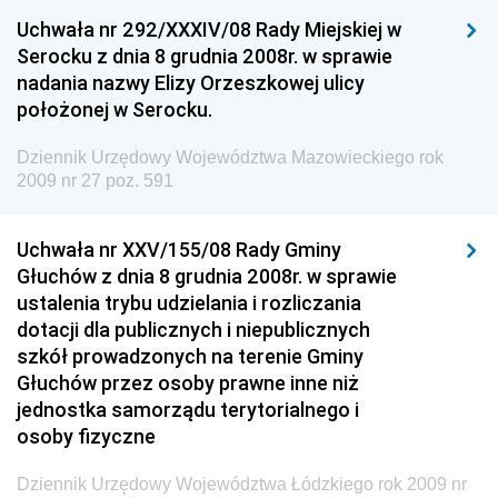
Dziennik Urzędowy Ministra Środowiska
Uchwała nr 292/XXXIV/08 Rady Miejskiej w
Serocku z dnia 8 grudnia 2008r. w sprawie
Dziennik Urzędowy Ministra Administracji i Cyfryzacji
nadania nazwy Elizy Orzeszkowej ulicy
Dziennik Urzędowy Ministra Edukacji
położonej w Serocku.
Dziennik Urzędowy Ministra Nauki
Dziennik Urzędowy Województwa Mazowieckiego rok
Dziennik Urzędowy Ministra Przemysłu
2009 nr 27 poz. 591
Dziennik Urzędowy Ministra Finansów i Gospodarki
Dziennik Urzędowy Ministra do Spraw Unii
Uchwała nr XXV/155/08 Rady Gminy
Europejskiej
Głuchów z dnia 8 grudnia 2008r. w sprawie
ustalenia trybu udzielania i rozliczania
Dziennik Urzędowy Agencji Wywiadu
dotacji dla publicznych i niepublicznych
szkół prowadzonych na terenie Gminy
Głuchów przez osoby prawne inne niż
jednostka samorządu terytorialnego i
osoby fizyczne
Dziennik Urzędowy Województwa Łódzkiego rok 2009 nr