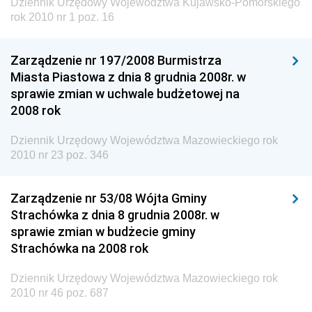
Dziennik Urzędowy Województwa Kujawsko-Pomorskiego
rok 2010 nr 1 poz. 16
Dziennik Urzędowy Ministra Inwestycji i Rozwoju
Dziennik Urzędowy Naczelnego Dyrektora Archiwów
Zarządzenie nr 197/2008 Burmistrza
Państwowych
Miasta Piastowa z dnia 8 grudnia 2008r. w
Dziennik Urzędowy Ministra Finansów, Inwestycji i
sprawie zmian w uchwale budżetowej na
Rozwoju
2008 rok
Dziennik Urzędowy Ministra Klimatu
Dziennik Urzędowy Województwa Mazowieckiego rok
Dziennik Urzędowy Ministra Sportu
2010 nr 23 poz. 346
Dziennik Urzędowy Ministra Funduszy i Polityki
Regionalnej
Zarządzenie nr 53/08 Wójta Gminy
Strachówka z dnia 8 grudnia 2008r. w
Dziennik Urzędowy Ministra Aktywów Państwowych
sprawie zmian w budżecie gminy
Dziennik Urzędowy Ministra Zdrowia
Strachówka na 2008 rok
Dziennik Urzędowy Ministra Środowiska i Głównego
Dziennik Urzędowy Województwa Mazowieckiego rok
Inspektora Ochrony Środowiska
2010 nr 46 poz. 687
Dziennik Urzędowy Ministra Klimatu i Środowiska