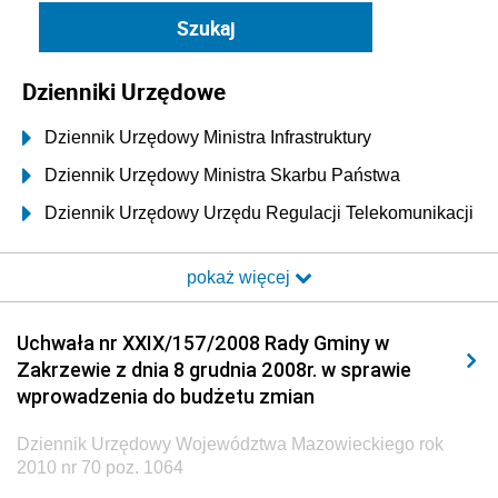
Dzienniki Urzędowe
Dziennik Urzędowy Ministra Infrastruktury
Dziennik Urzędowy Ministra Skarbu Państwa
Dziennik Urzędowy Urzędu Regulacji Telekomunikacji
i Poczty
pokaż więcej
Dziennik Urzędowy Ministra Transportu i Budownictwa
Dziennik Urzędowy Urzędu Komunikacji
Uchwała nr XXIX/157/2008 Rady Gminy w
Elektronicznej
Zakrzewie z dnia 8 grudnia 2008r. w sprawie
Dziennik Urzędowy Ministra Spraw Wewnętrznych i
wprowadzenia do budżetu zmian
Administracji
Dziennik Urzędowy Województwa Mazowieckiego rok
Dziennik Urzędowy Ministra Transportu
2010 nr 70 poz. 1064
Dziennik Urzędowy Ministra Budownictwa