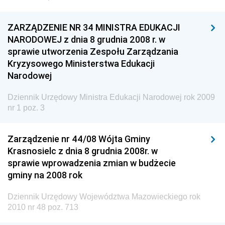
Dziennik Urzędowy Komendy Głównej Policji
Dziennik Urzędowy Ministra Pracy i Polityki
ZARZĄDZENIE NR 34 MINISTRA EDUKACJI
Społecznej
NARODOWEJ z dnia 8 grudnia 2008 r. w
sprawie utworzenia Zespołu Zarządzania
Dziennik Urzędowy Ministra Transportu, Budownictwa
Kryzysowego Ministerstwa Edukacji
i Gospodarki Morskiej
Narodowej
Dziennik Urzędowy Ministra Rozwoju i Technologii
Dziennik Urzędowy Ministra Edukacji Narodowej rok 2009
Dziennik Urzędowy Ministra Spraw Zagranicznych
nr 1 poz. 3
Dziennik Urzędowy Centralnego Biura
Antykorupcyjnego
Zarządzenie nr 44/08 Wójta Gminy
Dziennik Urzędowy Agencji Bezpieczeństwa
Krasnosielc z dnia 8 grudnia 2008r. w
Wewnętrznego
sprawie wprowadzenia zmian w budżecie
gminy na 2008 rok
Dziennik Urzędowy Urzędu Patentowego
Rzeczypospolitej Polskiej
Dziennik Urzędowy Województwa Mazowieckiego rok
Dziennik Urzędowy Generalnej Dyrekcji Dróg
2010 nr 48 poz. 713
Krajowych i Autostrad