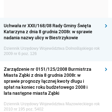
Narodowego
Dziennik Urzędowy Komendy Głównej Policji
Dziennik Urzędowy Ministra Gospodarki
Uchwała nr XXII/168/08 Rady Gminy Święta
Dziennik Urzędowy Urzędu Ochrony Konkurencji i
Katarzyna z dnia 8 grudnia 2008r. w sprawie
Konsumentów
nadania nazwy ulicy w Biestrzykowie
Dziennik Urzędowy Ministra Pracy i Polityki
Społecznej
Dziennik Urzędowy Województwa Dolnośląskiego rok
2009 nr 6 poz. 126
Dziennik Urzędowy Ministra Spraw Zagranicznych
Dziennik Urzędowy Urzędu Lotnictwa Cywilnego
Zarządzenie nr 0151/125/2008 Burmistrza
Dziennik Urzędowy Komisji Nadzoru Finansowego
Miasta Ząbki z dnia 8 grudnia 2008r. w
sprawie prognozy łącznej kwoty długu i
Dziennik Urzędowy Ministerstwa Hutnictwa i
spłat na koniec roku budżetowego 2008 i
Przemysłu Maszynowego
lata następne miasta Ząbki
Dziennik Urzędowy Ministerstwa Zdrowia i Opieki
Społecznej
Dziennik Urzędowy Województwa Mazowieckiego rok
2010 nr 195 poz. 5402
Dziennik Urzędowy Ministerstwa Rolnictwa, Leśnictwa