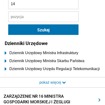
Dzienniki Urzędowe
Dziennik Urzędowy Ministra Infrastruktury
Dziennik Urzędowy Ministra Skarbu Państwa
Dziennik Urzędowy Urzędu Regulacji Telekomunikacji
i Poczty
pokaż więcej
Dziennik Urzędowy Ministra Transportu i Budownictwa
Dziennik Urzędowy Urzędu Komunikacji
ZARZĄDZENIE NR 16 MINISTRA
Elektronicznej
GOSPODARKI MORSKIEJ I ŻEGLUGI
Dziennik Urzędowy Ministra Spraw Wewnętrznych i