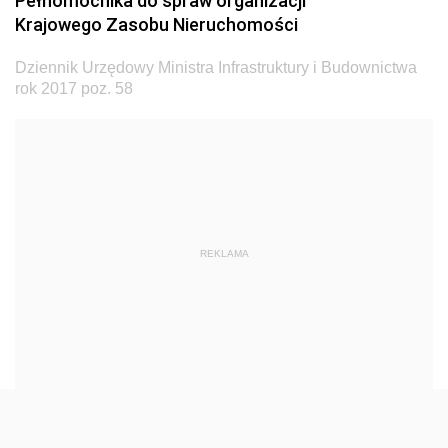
Pełnomocnika do spraw organizacji
Dziennik Urzędowy Ministra Transportu
Krajowego Zasobu Nieruchomości
Dziennik Urzędowy Ministra Budownictwa
Dziennik Urzędowy Ministra Infrastruktury i Budownictwa
Dziennik Urzędowy Ministra Nauki i Szkolnictwa
rok 2017 poz. 58
Wyższego
Dziennik Urzędowy Głównego Urzędu Miar
Dziennik Urzędowy Ministra Rolnictwa i Rozwoju Wsi
Dziennik Urzędowy Ministra Edukacji Narodowej i
Sportu
REKLAMA
Dziennik Urzędowy Ministra Edukacji i Nauki
Dziennik Urzędowy Ministra Edukacji Narodowej
Dziennik Urzędowy Ministra Gospodarki Morskiej
Dziennik Urzędowy Ministra Obrony Narodowej
Dziennik Urzędowy Komendy Głównej Państwowej
Straży Pożarnej