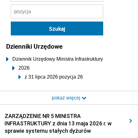
Dzienniki Urzędowe
Dziennik Urzędowy Ministra Infrastruktury
2026
z 31 lipca 2026 pozycja 26
z 30 lipca 2026 pozycje 23-25
pokaż więcej
z 28 lipca 2026 pozycja 22
z 13 lipca 2026 pozycja 21
ZARZĄDZENIE NR 5 MINISTRA
z 8 lipca 2026 pozycja 20
INFRASTRUKTURY z dnia 13 maja 2026 r. w
z 2 lipca 2026 pozycje 18-19
sprawie systemu stałych dyżurów