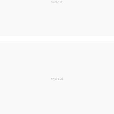
REKLAMA
z 2 stycznia 2026 pozycja 1
2025
2024
2023
2022
2021
2020
2019
2018
REKLAMA
2011
2010
2009
2008