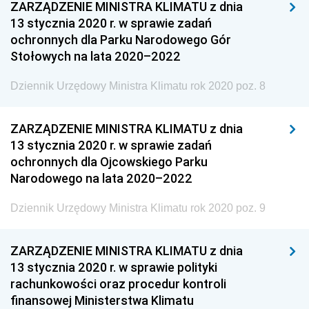
ZARZĄDZENIE MINISTRA KLIMATU z dnia
Dziennik Urzędowy Ministra Infrastruktury i Rozwoju
13 stycznia 2020 r. w sprawie zadań
Dziennik Urzędowy Głównego Inspektoratu Ochrony
ochronnych dla Parku Narodowego Gór
Środowiska
Stołowych na lata 2020–2022
Dziennik Urzędowy Generalnej Dyrekcji Ochrony
Dziennik Urzędowy Ministra Klimatu rok 2020 poz. 8
Środowiska
Dziennik Urzędowy Ministerstwa Administracji,
ZARZĄDZENIE MINISTRA KLIMATU z dnia
Gospodarki Terenowej i Ochrony Środowiska
13 stycznia 2020 r. w sprawie zadań
Dziennik Urzędowy Ministerstwa Administracji i
ochronnych dla Ojcowskiego Parku
Gospodarki Przestrzennej
Narodowego na lata 2020–2022
Dziennik Urzędowy Unii Europejskiej, L
Dziennik Urzędowy Ministra Klimatu rok 2020 poz. 9
Dziennik Urzędowy Ministerstwa Komunikacji
Dziennik Urzędowy Ministerstwa Przemysłu
ZARZĄDZENIE MINISTRA KLIMATU z dnia
Chemicznego i Lekkiego
13 stycznia 2020 r. w sprawie polityki
rachunkowości oraz procedur kontroli
Dziennik Urzędowy Ministerstwa Rolnictwa i
finansowej Ministerstwa Klimatu
Gospodarki Żywnościowej