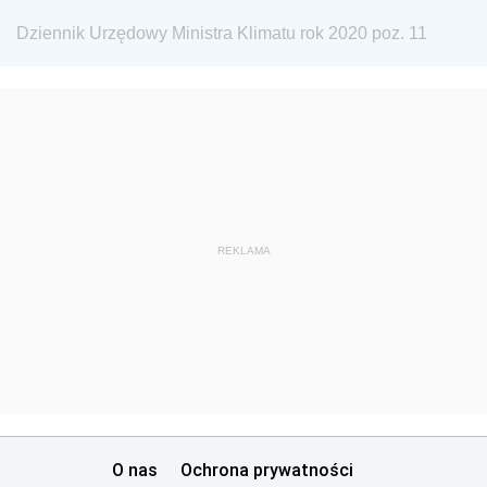
Dziennik Urzędowy Ministra Rodziny, Pracy i Polityki
Dziennik Urzędowy Ministra Klimatu rok 2020 poz. 11
Społecznej
Dziennik Urzędowy Ministra Cyfryzacji
Dziennik Urzędowy Ministra Rozwoju
Dziennik Urzędowy Ministra Infrastruktury i
Budownictwa
Dziennik Urzędowy Ministra Gospodarki Morskiej i
Żeglugi Śródlądowej
REKLAMA
Dziennik Urzędowy Ministra Energii
Dziennik Urzędowy Ministra Finansów
Dziennik Urzędowy Ministra Sprawiedliwości
Dziennik Urzędowy Ministra Rozwoju i Finansów
Dziennik Urzędowy Wyższego Urzędu Górniczego
O nas
Ochrona prywatności
Dziennik Urzędowy Prezesa Urzędu Transportu