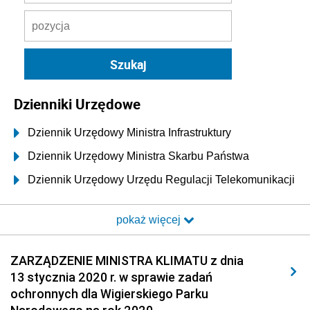
Dzienniki Urzędowe
Dziennik Urzędowy Ministra Infrastruktury
Dziennik Urzędowy Ministra Skarbu Państwa
Dziennik Urzędowy Urzędu Regulacji Telekomunikacji
i Poczty
pokaż więcej
Dziennik Urzędowy Ministra Transportu i Budownictwa
Dziennik Urzędowy Urzędu Komunikacji
ZARZĄDZENIE MINISTRA KLIMATU z dnia
Elektronicznej
13 stycznia 2020 r. w sprawie zadań
Dziennik Urzędowy Ministra Spraw Wewnętrznych i
ochronnych dla Wigierskiego Parku
Administracji