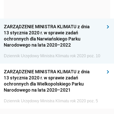
Dziennik Urzędowy Głównego Urzędu Statystycznego
Dziennik Urzędowy Ministra Kultury i Dziedzictwa
Narodowego
ZARZĄDZENIE MINISTRA KLIMATU z dnia
Dziennik Urzędowy Komendy Głównej Policji
13 stycznia 2020 r. w sprawie zadań
Dziennik Urzędowy Ministra Gospodarki
ochronnych dla Narwiańskiego Parku
Narodowego na lata 2020–2022
Dziennik Urzędowy Urzędu Ochrony Konkurencji i
Konsumentów
Dziennik Urzędowy Ministra Klimatu rok 2020 poz. 10
Dziennik Urzędowy Ministra Pracy i Polityki
Społecznej
ZARZĄDZENIE MINISTRA KLIMATU z dnia
Dziennik Urzędowy Ministra Spraw Zagranicznych
13 stycznia 2020 r. w sprawie zadań
ochronnych dla Wielkopolskiego Parku
Dziennik Urzędowy Urzędu Lotnictwa Cywilnego
Narodowego na lata 2020–2021
Dziennik Urzędowy Komisji Nadzoru Finansowego
Dziennik Urzędowy Ministerstwa Hutnictwa i
Dziennik Urzędowy Ministra Klimatu rok 2020 poz. 5
Przemysłu Maszynowego