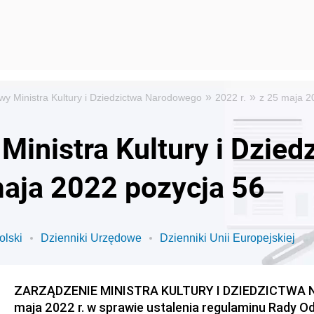
»
»
wy Ministra Kultury i Dziedzictwa Narodowego
2022 r.
z 25 maja 2
Ministra Kultury i Dzied
aja 2022 pozycja 56
olski
Dzienniki Urzędowe
Dzienniki Unii Europejskiej
ZARZĄDZENIE MINISTRA KULTURY I DZIEDZICTWA 
maja 2022 r. w sprawie ustalenia regulaminu Rady 