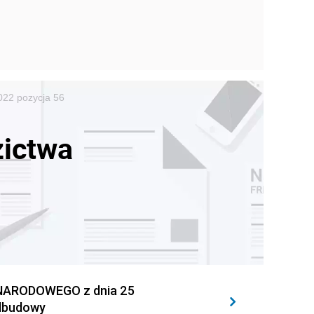
022 pozycja 56
zictwa
NARODOWEGO z dnia 25
Odbudowy