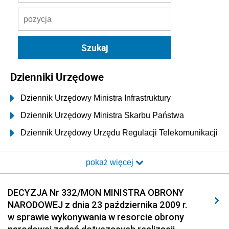
Dzienniki Urzędowe
Dziennik Urzędowy Ministra Infrastruktury
Dziennik Urzędowy Ministra Skarbu Państwa
Dziennik Urzędowy Urzędu Regulacji Telekomunikacji
i Poczty
pokaż więcej
Dziennik Urzędowy Ministra Transportu i Budownictwa
Dziennik Urzędowy Urzędu Komunikacji
DECYZJA Nr 332/MON MINISTRA OBRONY
Elektronicznej
NARODOWEJ z dnia 23 października 2009 r.
Dziennik Urzędowy Ministra Spraw Wewnętrznych i
w sprawie wykonywania w resorcie obrony
Administracji