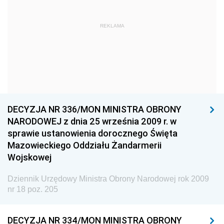
2024
REKLAMA
2023
2022
2021
2020
2019
DECYZJA NR 336/MON MINISTRA OBRONY
2018
NARODOWEJ z dnia 25 września 2009 r. w
2017
sprawie ustanowienia dorocznego Święta
Mazowieckiego Oddziału Żandarmerii
2016
Wojskowej
2015
Dziennik Urzędowy Ministra Obrony Narodowej rok 2009
2014
nr 18 poz. 205
2013
2012
DECYZJA NR 334/MON MINISTRA OBRONY