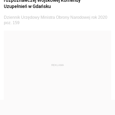
rozpoznawczej Wojskowej Komendy
Dziennik Urzędowy Ministra Transportu
Uzupełnień w Gdańsku
Dziennik Urzędowy Ministra Budownictwa
Dziennik Urzędowy Ministra Obrony Narodowej rok 2020
Dziennik Urzędowy Ministra Nauki i Szkolnictwa
poz. 159
Wyższego
Dziennik Urzędowy Głównego Urzędu Miar
Dziennik Urzędowy Ministra Rolnictwa i Rozwoju Wsi
Dziennik Urzędowy Ministra Edukacji Narodowej i
Sportu
REKLAMA
Dziennik Urzędowy Ministra Edukacji i Nauki
Dziennik Urzędowy Ministra Edukacji Narodowej
Dziennik Urzędowy Ministra Gospodarki Morskiej
Dziennik Urzędowy Ministra Obrony Narodowej
2026
2025