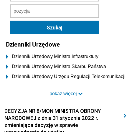
Dzienniki Urzędowe
Dziennik Urzędowy Ministra Infrastruktury
Dziennik Urzędowy Ministra Skarbu Państwa
Dziennik Urzędowy Urzędu Regulacji Telekomunikacji
i Poczty
pokaż więcej
Dziennik Urzędowy Ministra Transportu i Budownictwa
Dziennik Urzędowy Urzędu Komunikacji
DECYZJA NR 8/MON MINISTRA OBRONY
Elektronicznej
NARODOWEJ z dnia 31 stycznia 2022 r.
Dziennik Urzędowy Ministra Spraw Wewnętrznych i
zmieniająca decyzję w sprawie
Administracji