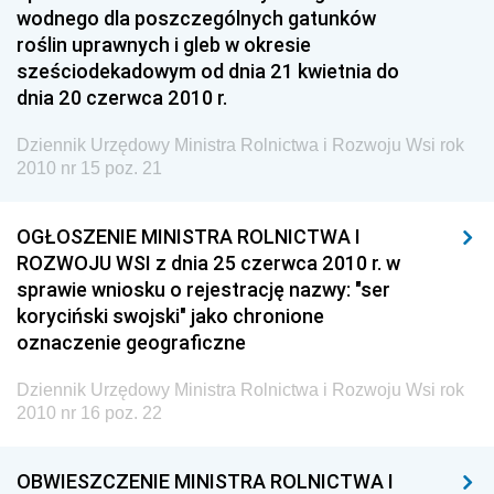
wodnego dla poszczególnych gatunków
Dziennik Urzędowy Ministerstwa Rolnictwa, Leśnictwa
roślin uprawnych i gleb w okresie
i Gospodarki Żywnościowej
sześciodekadowym od dnia 21 kwietnia do
Dziennik Urzędowy Ministra Spraw Wewnętrznych
dnia 20 czerwca 2010 r.
Dziennik Urzędowy Ministra Transportu, Budownictwa
Dziennik Urzędowy Ministra Rolnictwa i Rozwoju Wsi rok
i Gospodarki Morskiej
2010 nr 15 poz. 21
Dziennik Urzędowy Ministra Administracji i Cyfryzacji
Dziennik Urzędowy Głównego Inspektora Ochrony
OGŁOSZENIE MINISTRA ROLNICTWA I
Środowiska
ROZWOJU WSI z dnia 25 czerwca 2010 r. w
sprawie wniosku o rejestrację nazwy: "ser
Dziennik Urzędowy Ministra Środowiska
koryciński swojski" jako chronione
Dziennik Urzędowy Ministra Sportu i Turystyki
oznaczenie geograficzne
Dziennik Urzędowy Ministra Rozwoju Regionalnego
Dziennik Urzędowy Ministra Rolnictwa i Rozwoju Wsi rok
Dziennik Urzędowy Ministra Budownictwa i Przemysłu
2010 nr 16 poz. 22
Materiałów Budowlanych
Dziennik Urzędowy Ministra Infrastruktury i Rozwoju
OBWIESZCZENIE MINISTRA ROLNICTWA I