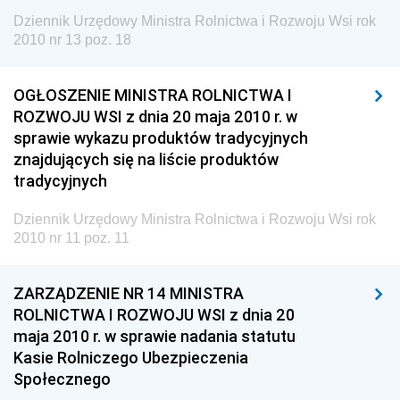
Krajowych i Autostrad
Dziennik Urzędowy Ministra Rolnictwa i Rozwoju Wsi rok
Dziennik Urzędowy Ministra Środowiska
2010 nr 13 poz. 18
Dziennik Urzędowy Ministra Administracji i Cyfryzacji
OGŁOSZENIE MINISTRA ROLNICTWA I
Dziennik Urzędowy Ministra Edukacji
ROZWOJU WSI z dnia 20 maja 2010 r. w
Dziennik Urzędowy Ministra Nauki
sprawie wykazu produktów tradycyjnych
Dziennik Urzędowy Ministra Przemysłu
znajdujących się na liście produktów
tradycyjnych
Dziennik Urzędowy Ministra Finansów i Gospodarki
Dziennik Urzędowy Ministra do Spraw Unii
Dziennik Urzędowy Ministra Rolnictwa i Rozwoju Wsi rok
Europejskiej
2010 nr 11 poz. 11
Dziennik Urzędowy Agencji Wywiadu
ZARZĄDZENIE NR 14 MINISTRA
ROLNICTWA I ROZWOJU WSI z dnia 20
maja 2010 r. w sprawie nadania statutu
Kasie Rolniczego Ubezpieczenia
Społecznego