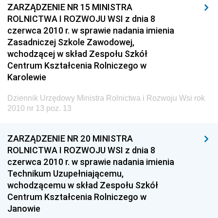
ZARZĄDZENIE NR 15 MINISTRA
Dziennik Urzędowy Komendy Głównej Policji
ROLNICTWA I ROZWOJU WSI z dnia 8
czerwca 2010 r. w sprawie nadania imienia
Dziennik Urzędowy Ministra Pracy i Polityki
Zasadniczej Szkole Zawodowej,
Społecznej
wchodzącej w skład Zespołu Szkół
Dziennik Urzędowy Ministra Transportu, Budownictwa
Centrum Kształcenia Rolniczego w
i Gospodarki Morskiej
Karolewie
Dziennik Urzędowy Ministra Rozwoju i Technologii
Dziennik Urzędowy Ministra Rolnictwa i Rozwoju Wsi rok
Dziennik Urzędowy Ministra Spraw Zagranicznych
2010 nr 13 poz. 13
Dziennik Urzędowy Centralnego Biura
Antykorupcyjnego
ZARZĄDZENIE NR 20 MINISTRA
ROLNICTWA I ROZWOJU WSI z dnia 8
Dziennik Urzędowy Agencji Bezpieczeństwa
czerwca 2010 r. w sprawie nadania imienia
Wewnętrznego
Technikum Uzupełniającemu,
Dziennik Urzędowy Urzędu Patentowego
wchodzącemu w skład Zespołu Szkół
Rzeczypospolitej Polskiej
Centrum Kształcenia Rolniczego w
Janowie
Dziennik Urzędowy Generalnej Dyrekcji Dróg