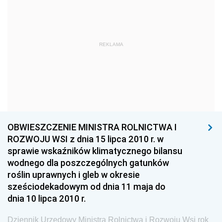
2017
2016
REKLAMA
2015
2014
2013
2012
2011
OBWIESZCZENIE MINISTRA ROLNICTWA I
2010
ROZWOJU WSI z dnia 15 lipca 2010 r. w
sprawie wskaźników klimatycznego bilansu
2009
wodnego dla poszczególnych gatunków
2008
roślin uprawnych i gleb w okresie
2007
sześciodekadowym od dnia 11 maja do
dnia 10 lipca 2010 r.
2006
2005
Dziennik Urzędowy Ministra Rolnictwa i Rozwoju Wsi rok