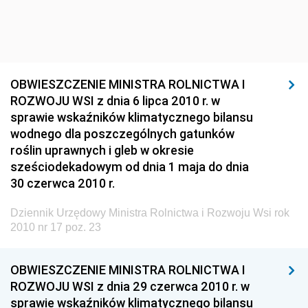
Dziennik Urzędowy Ministra Kultury i Dziedzictwa
Narodowego
Dziennik Urzędowy Komendy Głównej Policji
Dziennik Urzędowy Ministra Gospodarki
OBWIESZCZENIE MINISTRA ROLNICTWA I
Dziennik Urzędowy Urzędu Ochrony Konkurencji i
ROZWOJU WSI z dnia 6 lipca 2010 r. w
Konsumentów
sprawie wskaźników klimatycznego bilansu
Dziennik Urzędowy Ministra Pracy i Polityki
wodnego dla poszczególnych gatunków
Społecznej
roślin uprawnych i gleb w okresie
sześciodekadowym od dnia 1 maja do dnia
Dziennik Urzędowy Ministra Spraw Zagranicznych
30 czerwca 2010 r.
Dziennik Urzędowy Urzędu Lotnictwa Cywilnego
Dziennik Urzędowy Ministra Rolnictwa i Rozwoju Wsi rok
Dziennik Urzędowy Komisji Nadzoru Finansowego
2010 nr 17 poz. 23
Dziennik Urzędowy Ministerstwa Hutnictwa i
Przemysłu Maszynowego
OBWIESZCZENIE MINISTRA ROLNICTWA I
Dziennik Urzędowy Ministerstwa Zdrowia i Opieki
ROZWOJU WSI z dnia 29 czerwca 2010 r. w
Społecznej
sprawie wskaźników klimatycznego bilansu