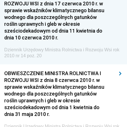
Dziennik Urzędowy Głównego Inspektoratu Ochrony
ROZWOJU WSI z dnia 17 czerwca 2010 r. w
Środowiska
sprawie wskaźników klimatycznego bilansu
wodnego dla poszczególnych gatunków
Dziennik Urzędowy Generalnej Dyrekcji Ochrony
roślin uprawnych i gleb w okresie
Środowiska
sześciodekadowym od dnia 11 kwietnia do
Dziennik Urzędowy Ministerstwa Administracji,
dnia 10 czerwca 2010 r.
Gospodarki Terenowej i Ochrony Środowiska
Dziennik Urzędowy Ministra Rolnictwa i Rozwoju Wsi rok
Dziennik Urzędowy Ministerstwa Administracji i
2010 nr 14 poz. 20
Gospodarki Przestrzennej
Dziennik Urzędowy Unii Europejskiej, L
OBWIESZCZENIE MINISTRA ROLNICTWA I
Dziennik Urzędowy Ministerstwa Komunikacji
ROZWOJU WSI z dnia 8 czerwca 2010 r. w
sprawie wskaźników klimatycznego bilansu
Dziennik Urzędowy Ministerstwa Przemysłu
wodnego dla poszczególnych gatunków
Chemicznego i Lekkiego
roślin uprawnych i gleb w okresie
Dziennik Urzędowy Ministerstwa Rolnictwa i
sześciodekadowym od dnia 1 kwietnia do
Gospodarki Żywnościowej
dnia 31 maja 2010 r.
Dziennik Urzędowy Ministra Rodziny, Pracy i Polityki
Dziennik Urzędowy Ministra Rolnictwa i Rozwoju Wsi rok
Społecznej