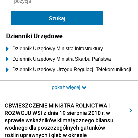
Dzienniki Urzędowe
Dziennik Urzędowy Ministra Infrastruktury
Dziennik Urzędowy Ministra Skarbu Państwa
Dziennik Urzędowy Urzędu Regulacji Telekomunikacji
i Poczty
pokaż więcej
Dziennik Urzędowy Ministra Transportu i Budownictwa
Dziennik Urzędowy Urzędu Komunikacji
OBWIESZCZENIE MINISTRA ROLNICTWA I
Elektronicznej
ROZWOJU WSI z dnia 19 sierpnia 2010 r. w
Dziennik Urzędowy Ministra Spraw Wewnętrznych i
sprawie wskaźników klimatycznego bilansu
Administracji
wodnego dla poszczególnych gatunków
Dziennik Urzędowy Ministra Transportu
roślin uprawnych i gleb w okresie