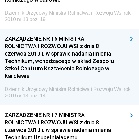
Technologii
Dziennik Urzędowy Ministra Rolnictwa i Rozwoju Wsi rok
Dziennik Urzędowy Ministra Inwestycji i Rozwoju
2010 nr 13 poz. 19
Dziennik Urzędowy Naczelnego Dyrektora Archiwów
Państwowych
ZARZĄDZENIE NR 16 MINISTRA
ROLNICTWA I ROZWOJU WSI z dnia 8
Dziennik Urzędowy Ministra Finansów, Inwestycji i
czerwca 2010 r. w sprawie nadania imienia
Rozwoju
Technikum, wchodzącego w skład Zespołu
Dziennik Urzędowy Ministra Klimatu
Szkół Centrum Kształcenia Rolniczego w
Dziennik Urzędowy Ministra Sportu
Karolewie
Dziennik Urzędowy Ministra Funduszy i Polityki
Dziennik Urzędowy Ministra Rolnictwa i Rozwoju Wsi rok
Regionalnej
2010 nr 13 poz. 14
Dziennik Urzędowy Ministra Aktywów Państwowych
Dziennik Urzędowy Ministra Zdrowia
ZARZĄDZENIE NR 17 MINISTRA
ROLNICTWA I ROZWOJU WSI z dnia 8
Dziennik Urzędowy Ministra Środowiska i Głównego
czerwca 2010 r. w sprawie nadania imienia
Inspektora Ochrony Środowiska
Technikum Uzupełniającemu,