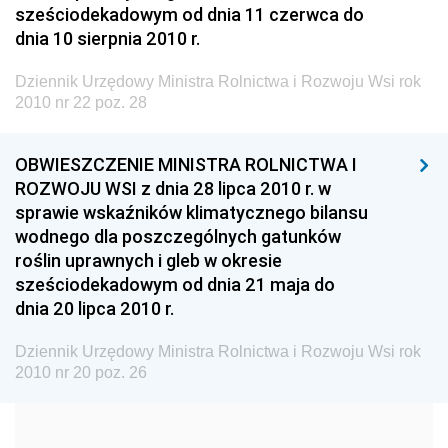
sześciodekadowym od dnia 11 czerwca do
Dziennik Urzędowy Ministra Budownictwa
dnia 10 sierpnia 2010 r.
Dziennik Urzędowy Ministra Nauki i Szkolnictwa
Wyższego
Dziennik Urzędowy Ministra Rolnictwa i Rozwoju Wsi rok
2010 nr 22 poz. 28
Dziennik Urzędowy Głównego Urzędu Miar
Dziennik Urzędowy Ministra Rolnictwa i Rozwoju Wsi
OBWIESZCZENIE MINISTRA ROLNICTWA I
2026
ROZWOJU WSI z dnia 28 lipca 2010 r. w
2025
sprawie wskaźników klimatycznego bilansu
wodnego dla poszczególnych gatunków
2024
roślin uprawnych i gleb w okresie
2023
sześciodekadowym od dnia 21 maja do
dnia 20 lipca 2010 r.
2022
2021
Dziennik Urzędowy Ministra Rolnictwa i Rozwoju Wsi rok
2010 nr 20 poz. 26
2020
2019
2018