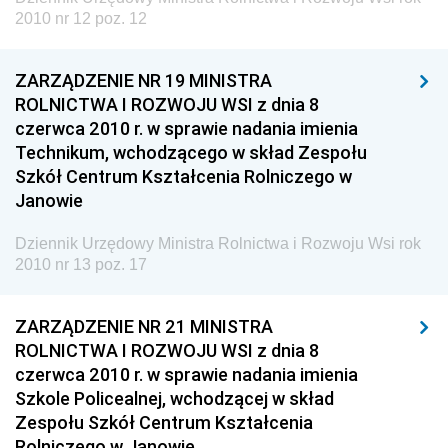
2010 nr 12 poz. 12
Dziennik Urzędowy Ministra Cyfryzacji
Dziennik Urzędowy Ministra Rozwoju
ZARZĄDZENIE NR 19 MINISTRA
Dziennik Urzędowy Ministra Infrastruktury i
ROLNICTWA I ROZWOJU WSI z dnia 8
Budownictwa
czerwca 2010 r. w sprawie nadania imienia
Technikum, wchodzącego w skład Zespołu
Dziennik Urzędowy Ministra Gospodarki Morskiej i
Szkół Centrum Kształcenia Rolniczego w
Żeglugi Śródlądowej
Janowie
Dziennik Urzędowy Ministra Energii
Dziennik Urzędowy Ministra Rolnictwa i Rozwoju Wsi rok
Dziennik Urzędowy Ministra Finansów
2010 nr 13 poz. 17
Dziennik Urzędowy Ministra Sprawiedliwości
Dziennik Urzędowy Ministra Rozwoju i Finansów
ZARZĄDZENIE NR 21 MINISTRA
ROLNICTWA I ROZWOJU WSI z dnia 8
Dziennik Urzędowy Wyższego Urzędu Górniczego
czerwca 2010 r. w sprawie nadania imienia
Dziennik Urzędowy Prezesa Urzędu Transportu
Szkole Policealnej, wchodzącej w skład
Kolejowego
Zespołu Szkół Centrum Kształcenia
Rolniczego w Janowie
Dziennik Urzędowy Ministra Przedsiębiorczości i