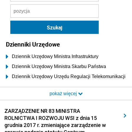
Dzienniki Urzędowe
Dziennik Urzędowy Ministra Infrastruktury
Dziennik Urzędowy Ministra Skarbu Państwa
Dziennik Urzędowy Urzędu Regulacji Telekomunikacji
i Poczty
pokaż więcej
Dziennik Urzędowy Ministra Transportu i Budownictwa
Dziennik Urzędowy Urzędu Komunikacji
ZARZĄDZENIE NR 83 MINISTRA
Elektronicznej
ROLNICTWA I ROZWOJU WSI z dnia 15
Dziennik Urzędowy Ministra Spraw Wewnętrznych i
grudnia 2017 r. zmieniające zarządzenie w
Administracji