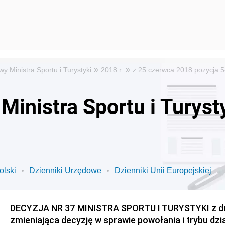
»
»
y Ministra Sportu i Turystyki
2018 r.
z 25 czerwca 2018 pozycja 
Ministra Sportu i Turyst
olski
Dzienniki Urzędowe
Dzienniki Unii Europejskiej
DECYZJA NR 37 MINISTRA SPORTU I TURYSTYKI z dni
zmieniająca decyzję w sprawie powołania i trybu dzi