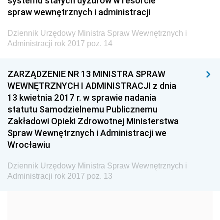
systemu stałych dyżurów w resorcie
2026
spraw wewnętrznych i administracji
2025
Dziennik Urzędowy Ministra Spraw Wewnętrznych i
2024
Administracji rok 2017 poz. 14
2023
ZARZĄDZENIE NR 13 MINISTRA SPRAW
2022
WEWNĘTRZNYCH I ADMINISTRACJI z dnia
2021
13 kwietnia 2017 r. w sprawie nadania
2020
statutu Samodzielnemu Publicznemu
Zakładowi Opieki Zdrowotnej Ministerstwa
2019
Spraw Wewnętrznych i Administracji we
2018
Wrocławiu
2017
Dziennik Urzędowy Ministra Spraw Wewnętrznych i
z 28 grudnia 2017 pozycje 72-73
Administracji rok 2017 poz. 13
z 19 grudnia 2017 pozycje 70-71
z 8 grudnia 2017 pozycja 69