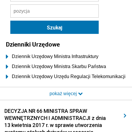
Dzienniki Urzędowe
Dziennik Urzędowy Ministra Infrastruktury
Dziennik Urzędowy Ministra Skarbu Państwa
Dziennik Urzędowy Urzędu Regulacji Telekomunikacji
i Poczty
pokaż więcej
Dziennik Urzędowy Ministra Transportu i Budownictwa
Dziennik Urzędowy Urzędu Komunikacji
DECYZJA NR 66 MINISTRA SPRAW
Elektronicznej
WEWNĘTRZNYCH I ADMINISTRACJI z dnia
Dziennik Urzędowy Ministra Spraw Wewnętrznych i
13 kwietnia 2017 r. w sprawie utworzenia
Administracji