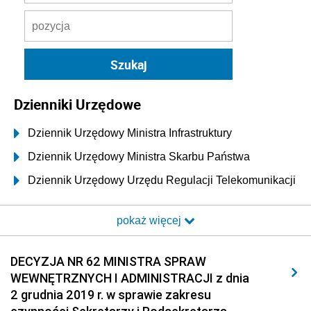
Dzienniki Urzędowe
Dziennik Urzędowy Ministra Infrastruktury
Dziennik Urzędowy Ministra Skarbu Państwa
Dziennik Urzędowy Urzędu Regulacji Telekomunikacji
i Poczty
pokaż więcej
Dziennik Urzędowy Ministra Transportu i Budownictwa
Dziennik Urzędowy Urzędu Komunikacji
DECYZJA NR 62 MINISTRA SPRAW
Elektronicznej
WEWNĘTRZNYCH I ADMINISTRACJI z dnia
Dziennik Urzędowy Ministra Spraw Wewnętrznych i
2 grudnia 2019 r. w sprawie zakresu
Administracji