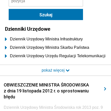
Dzienniki Urzędowe
Dziennik Urzędowy Ministra Infrastruktury
Dziennik Urzędowy Ministra Skarbu Państwa
Dziennik Urzędowy Urzędu Regulacji Telekomunikacji
i Poczty
pokaż więcej
Dziennik Urzędowy Ministra Transportu i Budownictwa
Dziennik Urzędowy Urzędu Komunikacji
OBWIESZCZENIE MINISTRA ŚRODOWISKA
Elektronicznej
z dnia 19 listopada 2012 r. o sprostowaniu
Dziennik Urzędowy Ministra Spraw Wewnętrznych i
błędu
Administracji
Dziennik Urzędowy Ministra Środowiska rok 2013 poz. 9
Dziennik Urzędowy Ministra Transportu