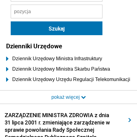
Dzienniki Urzędowe
Dziennik Urzędowy Ministra Infrastruktury
Dziennik Urzędowy Ministra Skarbu Państwa
Dziennik Urzędowy Urzędu Regulacji Telekomunikacji
i Poczty
pokaż więcej
Dziennik Urzędowy Ministra Transportu i Budownictwa
Dziennik Urzędowy Urzędu Komunikacji
ZARZĄDZENIE MINISTRA ZDROWIA z dnia
Elektronicznej
31 lipca 2001 r. zmieniające zarządzenie w
Dziennik Urzędowy Ministra Spraw Wewnętrznych i
sprawie powołania Rady Społecznej
Administracji