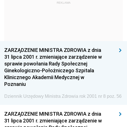
REKLAMA
Dziennik Urzędowy Głównego Urzędu Statystycznego
Dziennik Urzędowy Ministra Kultury i Dziedzictwa
Narodowego
Dziennik Urzędowy Komendy Głównej Policji
Dziennik Urzędowy Ministra Gospodarki
ZARZĄDZENIE MINISTRA ZDROWIA z dnia
Dziennik Urzędowy Urzędu Ochrony Konkurencji i
31 lipca 2001 r. zmieniające zarządzenie w
Konsumentów
sprawie powołania Rady Społecznej
Dziennik Urzędowy Ministra Pracy i Polityki
Ginekologiczno-Położniczego Szpitala
Społecznej
Klinicznego Akademii Medycznej w
Poznaniu
Dziennik Urzędowy Ministra Spraw Zagranicznych
Dziennik Urzędowy Urzędu Lotnictwa Cywilnego
Dziennik Urzędowy Ministra Zdrowia rok 2001 nr 8 poz. 56
Dziennik Urzędowy Komisji Nadzoru Finansowego
Dziennik Urzędowy Ministerstwa Hutnictwa i
ZARZĄDZENIE MINISTRA ZDROWIA z dnia
Przemysłu Maszynowego
31 lipca 2001 r. zmieniające zarządzenie w