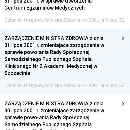
31 lipca 2001 r. w sprawie utworzenia
Dziennik Urzędowy Ministra Rodziny, Pracy i Polityki
Centrum Egzaminów Medycznych
Społecznej
Dziennik Urzędowy Ministra Zdrowia rok 2001 nr 8 poz. 51
Dziennik Urzędowy Ministra Cyfryzacji
Dziennik Urzędowy Ministra Rozwoju
ZARZĄDZENIE MINISTRA ZDROWIA z dnia
Dziennik Urzędowy Ministra Infrastruktury i
31 lipca 2001 r. zmieniające zarządzenie w
Budownictwa
sprawie powołania Rady Społecznej
Samodzielnego Publicznego Szpitala
Dziennik Urzędowy Ministra Gospodarki Morskiej i
Klinicznego Nr 2 Akademii Medycznej w
Żeglugi Śródlądowej
Szczecinie
Dziennik Urzędowy Ministra Energii
Dziennik Urzędowy Ministra Zdrowia rok 2001 nr 8 poz. 52
Dziennik Urzędowy Ministra Finansów
Dziennik Urzędowy Ministra Sprawiedliwości
ZARZĄDZENIE MINISTRA ZDROWIA z dnia
Dziennik Urzędowy Ministra Rozwoju i Finansów
30 lipca 2001 r. zmieniające zarządzenie w
Dziennik Urzędowy Wyższego Urzędu Górniczego
sprawie powołania Rady Społecznej
Samodzielnego Publicznego Szpitala
Dziennik Urzędowy Prezesa Urzędu Transportu