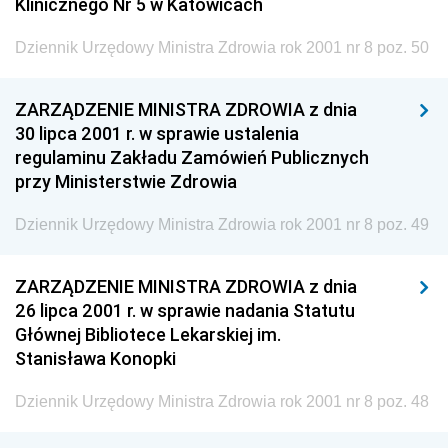
Klinicznego Nr 5 w Katowicach
Kolejowego
Dziennik Urzędowy Ministra Przedsiębiorczości i
Dziennik Urzędowy Ministra Zdrowia rok 2001 nr 8 poz. 50
Technologii
Dziennik Urzędowy Ministra Inwestycji i Rozwoju
ZARZĄDZENIE MINISTRA ZDROWIA z dnia
30 lipca 2001 r. w sprawie ustalenia
Dziennik Urzędowy Naczelnego Dyrektora Archiwów
regulaminu Zakładu Zamówień Publicznych
Państwowych
przy Ministerstwie Zdrowia
Dziennik Urzędowy Ministra Finansów, Inwestycji i
Rozwoju
Dziennik Urzędowy Ministra Zdrowia rok 2001 nr 8 poz. 49
Dziennik Urzędowy Ministra Klimatu
ZARZĄDZENIE MINISTRA ZDROWIA z dnia
Dziennik Urzędowy Ministra Sportu
26 lipca 2001 r. w sprawie nadania Statutu
Dziennik Urzędowy Ministra Funduszy i Polityki
Głównej Bibliotece Lekarskiej im.
Regionalnej
Stanisława Konopki
Dziennik Urzędowy Ministra Aktywów Państwowych
Dziennik Urzędowy Ministra Zdrowia rok 2001 nr 8 poz. 48
Dziennik Urzędowy Ministra Zdrowia
2026