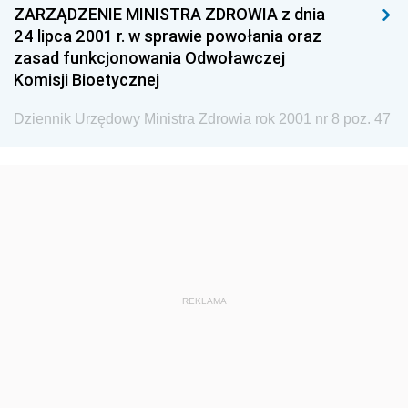
ZARZĄDZENIE MINISTRA ZDROWIA z dnia
2025
24 lipca 2001 r. w sprawie powołania oraz
2024
zasad funkcjonowania Odwoławczej
Komisji Bioetycznej
2023
2022
Dziennik Urzędowy Ministra Zdrowia rok 2001 nr 8 poz. 47
2021
2020
2019
2018
2017
2016
REKLAMA
2015
2014
2013