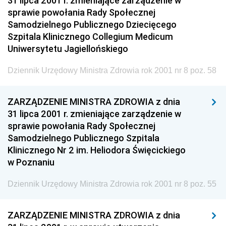
31 lipca 2001 r. zmieniające zarządzenie w
Dziennik Urzędowy Ministra Infrastruktury i Rozwoju
sprawie powołania Rady Społecznej
Samodzielnego Publicznego Dziecięcego
Dziennik Urzędowy Głównego Inspektoratu Ochrony
Szpitala Klinicznego Collegium Medicum
Środowiska
Uniwersytetu Jagiellońskiego
Dziennik Urzędowy Generalnej Dyrekcji Ochrony
Środowiska
Dziennik Urzędowy Ministra Zdrowia rok 2001 nr 8 poz. 58
Dziennik Urzędowy Ministerstwa Administracji,
Gospodarki Terenowej i Ochrony Środowiska
ZARZĄDZENIE MINISTRA ZDROWIA z dnia
31 lipca 2001 r. zmieniające zarządzenie w
Dziennik Urzędowy Ministerstwa Administracji i
sprawie powołania Rady Społecznej
Gospodarki Przestrzennej
Samodzielnego Publicznego Szpitala
Dziennik Urzędowy Unii Europejskiej, L
Klinicznego Nr 2 im. Heliodora Święcickiego
Dziennik Urzędowy Ministerstwa Komunikacji
w Poznaniu
Dziennik Urzędowy Ministerstwa Przemysłu
Dziennik Urzędowy Ministra Zdrowia rok 2001 nr 8 poz. 55
Chemicznego i Lekkiego
Dziennik Urzędowy Ministerstwa Rolnictwa i
ZARZĄDZENIE MINISTRA ZDROWIA z dnia
Gospodarki Żywnościowej