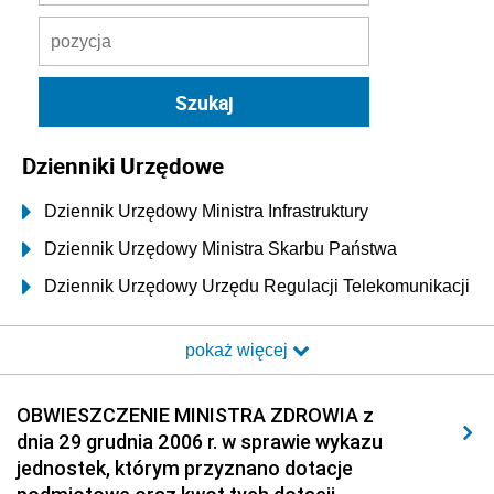
Dzienniki Urzędowe
Dziennik Urzędowy Ministra Infrastruktury
Dziennik Urzędowy Ministra Skarbu Państwa
Dziennik Urzędowy Urzędu Regulacji Telekomunikacji
i Poczty
pokaż więcej
Dziennik Urzędowy Ministra Transportu i Budownictwa
Dziennik Urzędowy Urzędu Komunikacji
OBWIESZCZENIE MINISTRA ZDROWIA z
Elektronicznej
dnia 29 grudnia 2006 r. w sprawie wykazu
Dziennik Urzędowy Ministra Spraw Wewnętrznych i
jednostek, którym przyznano dotacje
Administracji