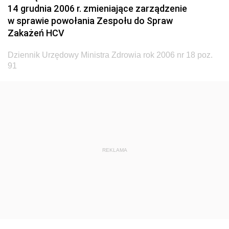
Dziennik Urzędowy Ministerstwa Zdrowia i Opieki
14 grudnia 2006 r. zmieniające zarządzenie
Społecznej
w sprawie powołania Zespołu do Spraw
Zakażeń HCV
Dziennik Urzędowy Ministerstwa Rolnictwa, Leśnictwa
i Gospodarki Żywnościowej
Dziennik Urzędowy Ministra Zdrowia rok 2006 nr 18 poz.
Dziennik Urzędowy Ministra Spraw Wewnętrznych
91
Dziennik Urzędowy Ministra Transportu, Budownictwa
i Gospodarki Morskiej
Dziennik Urzędowy Ministra Administracji i Cyfryzacji
Dziennik Urzędowy Głównego Inspektora Ochrony
Środowiska
REKLAMA
Dziennik Urzędowy Ministra Środowiska
Dziennik Urzędowy Ministra Sportu i Turystyki
Dziennik Urzędowy Ministra Rozwoju Regionalnego
Dziennik Urzędowy Ministra Budownictwa i Przemysłu
Materiałów Budowlanych