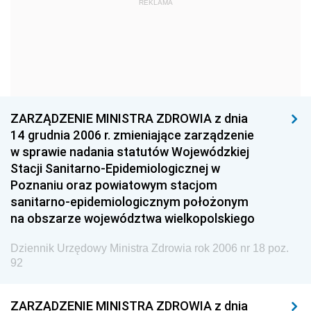
REKLAMA
Dziennik Urzędowy Głównego Urzędu Statystycznego
Dziennik Urzędowy Ministra Kultury i Dziedzictwa
Narodowego
Dziennik Urzędowy Komendy Głównej Policji
Dziennik Urzędowy Ministra Gospodarki
ZARZĄDZENIE MINISTRA ZDROWIA z dnia
Dziennik Urzędowy Urzędu Ochrony Konkurencji i
14 grudnia 2006 r. zmieniające zarządzenie
Konsumentów
w sprawie nadania statutów Wojewódzkiej
Dziennik Urzędowy Ministra Pracy i Polityki
Stacji Sanitarno-Epidemiologicznej w
Społecznej
Poznaniu oraz powiatowym stacjom
sanitarno-epidemiologicznym położonym
Dziennik Urzędowy Ministra Spraw Zagranicznych
na obszarze województwa wielkopolskiego
Dziennik Urzędowy Urzędu Lotnictwa Cywilnego
Dziennik Urzędowy Ministra Zdrowia rok 2006 nr 18 poz.
Dziennik Urzędowy Komisji Nadzoru Finansowego
92
Dziennik Urzędowy Ministerstwa Hutnictwa i
Przemysłu Maszynowego
ZARZĄDZENIE MINISTRA ZDROWIA z dnia