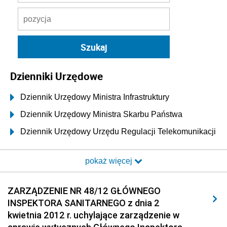
Dzienniki Urzędowe
Dziennik Urzędowy Ministra Infrastruktury
Dziennik Urzędowy Ministra Skarbu Państwa
Dziennik Urzędowy Urzędu Regulacji Telekomunikacji
i Poczty
pokaż więcej
Dziennik Urzędowy Ministra Transportu i Budownictwa
Dziennik Urzędowy Urzędu Komunikacji
ZARZĄDZENIE NR 48/12 GŁÓWNEGO
Elektronicznej
INSPEKTORA SANITARNEGO z dnia 2
Dziennik Urzędowy Ministra Spraw Wewnętrznych i
kwietnia 2012 r. uchylające zarządzenie w
Administracji