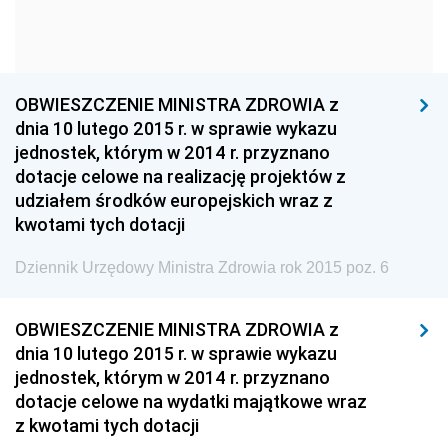
Dziennik Urzędowy Głównego Urzędu Statystycznego
Dziennik Urzędowy Ministra Kultury i Dziedzictwa
Narodowego
OBWIESZCZENIE MINISTRA ZDROWIA z
Dziennik Urzędowy Komendy Głównej Policji
dnia 10 lutego 2015 r. w sprawie wykazu
Dziennik Urzędowy Ministra Gospodarki
jednostek, którym w 2014 r. przyznano
dotacje celowe na realizację projektów z
Dziennik Urzędowy Urzędu Ochrony Konkurencji i
udziałem środków europejskich wraz z
Konsumentów
kwotami tych dotacji
Dziennik Urzędowy Ministra Pracy i Polityki
Społecznej
Dziennik Urzędowy Ministra Zdrowia rok 2015 poz. 6
Dziennik Urzędowy Ministra Spraw Zagranicznych
OBWIESZCZENIE MINISTRA ZDROWIA z
Dziennik Urzędowy Urzędu Lotnictwa Cywilnego
dnia 10 lutego 2015 r. w sprawie wykazu
Dziennik Urzędowy Komisji Nadzoru Finansowego
jednostek, którym w 2014 r. przyznano
Dziennik Urzędowy Ministerstwa Hutnictwa i
dotacje celowe na wydatki majątkowe wraz
Przemysłu Maszynowego
z kwotami tych dotacji