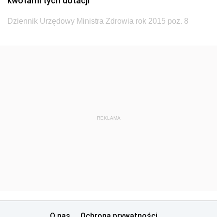
kwotami tych dotacji
Dziennik Urzędowy Ministra Infrastruktury i Rozwoju
Dziennik Urzędowy Ministra Zdrowia rok 2015 poz. 8
Dziennik Urzędowy Głównego Inspektoratu Ochrony
Środowiska
Dziennik Urzędowy Generalnej Dyrekcji Ochrony
Środowiska
Dziennik Urzędowy Ministerstwa Administracji,
Gospodarki Terenowej i Ochrony Środowiska
Dziennik Urzędowy Ministerstwa Administracji i
REKLAMA
Gospodarki Przestrzennej
Dziennik Urzędowy Unii Europejskiej, L
Dziennik Urzędowy Ministerstwa Komunikacji
Dziennik Urzędowy Ministerstwa Przemysłu
Chemicznego i Lekkiego
Dziennik Urzędowy Ministerstwa Rolnictwa i
Gospodarki Żywnościowej
O nas
Ochrona prywatności