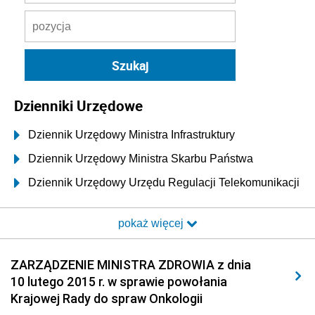
Dzienniki Urzędowe
Dziennik Urzędowy Ministra Infrastruktury
Dziennik Urzędowy Ministra Skarbu Państwa
Dziennik Urzędowy Urzędu Regulacji Telekomunikacji
i Poczty
pokaż więcej
Dziennik Urzędowy Ministra Transportu i Budownictwa
Dziennik Urzędowy Urzędu Komunikacji
ZARZĄDZENIE MINISTRA ZDROWIA z dnia
Elektronicznej
10 lutego 2015 r. w sprawie powołania
Dziennik Urzędowy Ministra Spraw Wewnętrznych i
Krajowej Rady do spraw Onkologii
Administracji