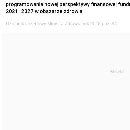
programowania nowej perspektywy finansowej fundu
2021–2027 w obszarze zdrowia
Dziennik Urzędowy Ministra Zdrowia rok 2018 poz. 94
REKLAMA