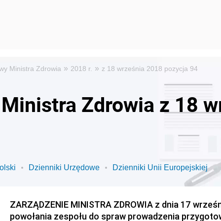
»
»
wy Ministra Zdrowia
2018 r.
z 18 września 2018 pozycja 94
Ministra Zdrowia z 18 
olski
Dzienniki Urzędowe
Dzienniki Unii Europejskiej
ZARZĄDZENIE MINISTRA ZDROWIA z dnia 17 września
powołania zespołu do spraw prowadzenia przygoto