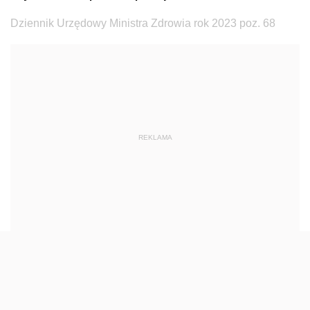
Dziennik Urzędowy Ministra Budownictwa
Dziennik Urzędowy Ministra Zdrowia rok 2023 poz. 68
Dziennik Urzędowy Ministra Nauki i Szkolnictwa
Wyższego
Dziennik Urzędowy Głównego Urzędu Miar
Dziennik Urzędowy Ministra Rolnictwa i Rozwoju Wsi
Dziennik Urzędowy Ministra Edukacji Narodowej i
REKLAMA
Sportu
Dziennik Urzędowy Ministra Edukacji i Nauki
Dziennik Urzędowy Ministra Edukacji Narodowej
Dziennik Urzędowy Ministra Gospodarki Morskiej
Dziennik Urzędowy Ministra Obrony Narodowej
Dziennik Urzędowy Komendy Głównej Państwowej
Straży Pożarnej
Dziennik Urzędowy Głównego Urzędu Statystycznego