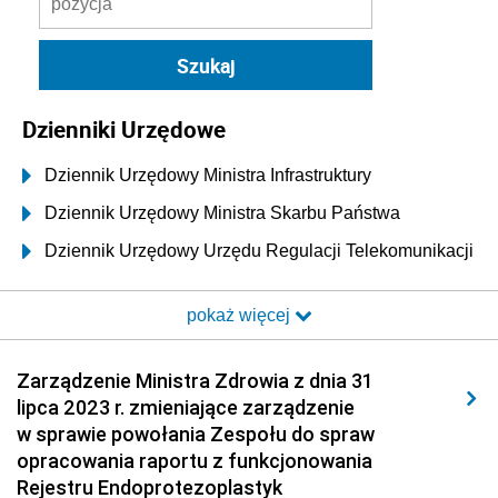
Dzienniki Urzędowe
Dziennik Urzędowy Ministra Infrastruktury
Dziennik Urzędowy Ministra Skarbu Państwa
Dziennik Urzędowy Urzędu Regulacji Telekomunikacji
i Poczty
pokaż więcej
Dziennik Urzędowy Ministra Transportu i Budownictwa
Dziennik Urzędowy Urzędu Komunikacji
Zarządzenie Ministra Zdrowia z dnia 31
Elektronicznej
lipca 2023 r. zmieniające zarządzenie
Dziennik Urzędowy Ministra Spraw Wewnętrznych i
w sprawie powołania Zespołu do spraw
Administracji
opracowania raportu z funkcjonowania
Dziennik Urzędowy Ministra Transportu
Rejestru Endoprotezoplastyk