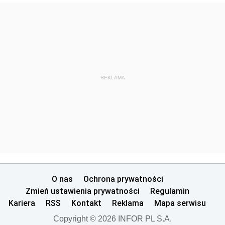
2010
2009
2008
2007
2006
REKLAMA
Dziennik Urzędowy Ministra Spraw Wewnętrznych i
Administracji
Dziennik Urzędowy Ministra Transportu
Dziennik Urzędowy Ministra Budownictwa
Dziennik Urzędowy Ministra Nauki i Szkolnictwa
Wyższego
O nas
Ochrona prywatności
Dziennik Urzędowy Głównego Urzędu Miar
Zmień ustawienia prywatności
Regulamin
Kariera
RSS
Kontakt
Reklama
Mapa serwisu
Dziennik Urzędowy Ministra Rolnictwa i Rozwoju Wsi
Copyright © 2026 INFOR PL S.A.
Dziennik Urzędowy Ministra Edukacji Narodowej i