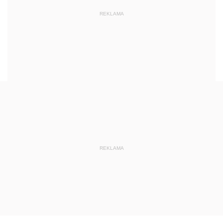
2023
REKLAMA
2022
2021
2020
2019
2018
2017
2016
2015
REKLAMA
2014
2013
2012
2011