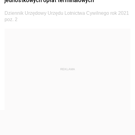
jednostkowych opłat terminalowych
Dziennik Urzędowy Ministra Transportu
Dziennik Urzędowy Urzędu Lotnictwa Cywilnego rok 2021
Dziennik Urzędowy Ministra Budownictwa
poz. 2
Dziennik Urzędowy Ministra Nauki i Szkolnictwa
Wyższego
Dziennik Urzędowy Głównego Urzędu Miar
Dziennik Urzędowy Ministra Rolnictwa i Rozwoju Wsi
Dziennik Urzędowy Ministra Edukacji Narodowej i
REKLAMA
Sportu
Dziennik Urzędowy Ministra Edukacji i Nauki
Dziennik Urzędowy Ministra Edukacji Narodowej
Dziennik Urzędowy Ministra Gospodarki Morskiej
Dziennik Urzędowy Ministra Obrony Narodowej
Dziennik Urzędowy Komendy Głównej Państwowej
Straży Pożarnej