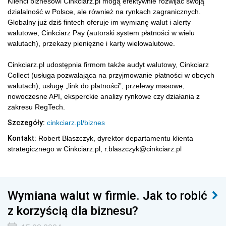
Klienci biznesowi Cinkciarz.pl mogą efektywnie rozwijać swoją
działalność w Polsce, ale również na rynkach zagranicznych.
Globalny już dziś fintech oferuje im wymianę walut i alerty
walutowe, Cinkciarz Pay (autorski system płatności w wielu
walutach), przekazy pieniężne i karty wielowalutowe.
Cinkciarz.pl udostępnia firmom także audyt walutowy, Cinkciarz
Collect (usługa pozwalająca na przyjmowanie płatności w obcych
walutach), usługę „link do płatności”, przelewy masowe,
nowoczesne API, eksperckie analizy rynkowe czy działania z
zakresu RegTech.
Szczegóły:
cinkciarz.pl/biznes
Kontakt:
Robert Błaszczyk, dyrektor departamentu klienta
strategicznego w Cinkciarz.pl, r.blaszczyk@cinkciarz.pl
Wymiana walut w firmie. Jak to robić
z korzyścią dla biznesu?