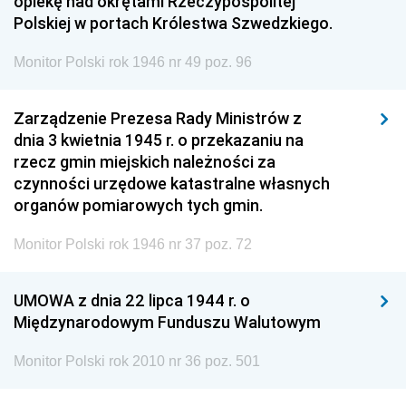
opiekę nad okrętami Rzeczypospolitej
Polskiej w portach Królestwa Szwedzkiego.
Monitor Polski rok 1946 nr 49 poz. 96
Zarządzenie Prezesa Rady Ministrów z
dnia 3 kwietnia 1945 r. o przekazaniu na
rzecz gmin miejskich należności za
czynności urzędowe katastralne własnych
organów pomiarowych tych gmin.
Monitor Polski rok 1946 nr 37 poz. 72
UMOWA z dnia 22 lipca 1944 r. o
Międzynarodowym Funduszu Walutowym
Monitor Polski rok 2010 nr 36 poz. 501