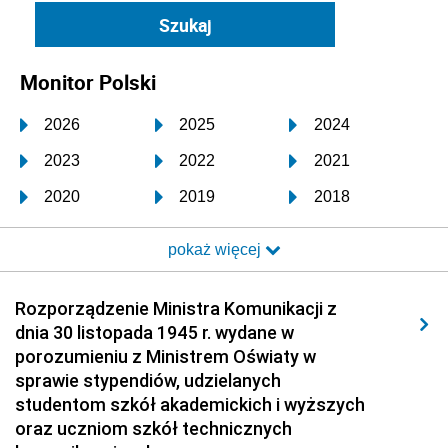
Monitor Polski
2026
2025
2024
2023
2022
2021
2020
2019
2018
2017
2016
2015
pokaż więcej
2014
2013
2012
2011
2010
2009
Rozporządzenie Ministra Komunikacji z
dnia 30 listopada 1945 r. wydane w
2008
2007
2006
porozumieniu z Ministrem Oświaty w
2005
2004
2003
sprawie stypendiów, udzielanych
studentom szkół akademickich i wyższych
2002
2001
2000
oraz uczniom szkół technicznych