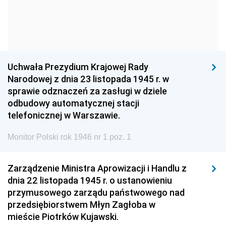
1960
1959
1958
1957
1956
1955
1954
1953
1952
1951
1950
1949
Uchwała Prezydium Krajowej Rady
Narodowej z dnia 23 listopada 1945 r. w
1948
1947
1946
sprawie odznaczeń za zasługi w dziele
1939
1938
1937
odbudowy automatycznej stacji
telefonicznej w Warszawie.
1936
1930
Monitor Polski rok 1946 nr 1 poz. 1
Zarządzenie Ministra Aprowizacji i Handlu z
dnia 22 listopada 1945 r. o ustanowieniu
przymusowego zarządu państwowego nad
przedsiębiorstwem Młyn Zagłoba w
mieście Piotrków Kujawski.