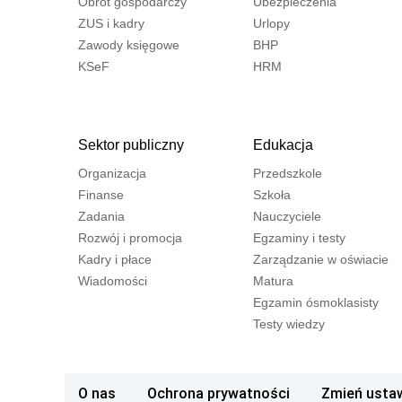
Obrót gospodarczy
Ubezpieczenia
ZUS i kadry
Urlopy
Zawody księgowe
BHP
KSeF
HRM
Sektor publiczny
Edukacja
Organizacja
Przedszkole
Finanse
Szkoła
Zadania
Nauczyciele
Rozwój i promocja
Egzaminy i testy
Kadry i płace
Zarządzanie w oświacie
Wiadomości
Matura
Egzamin ósmoklasisty
Testy wiedzy
O nas
Ochrona prywatności
Zmień ustaw