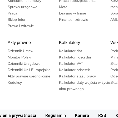
Konsument i umowy
Praca i ubezpieczenia
Korz
Sprawy urzędowe
Moto
rac
Praca
Leasing w firmie
Spra
Sklep Infor
Finanse i zdrowie
AML
Prawo i zdrowie
Akty prawne
Kalkulatory
Wska
Dziennik Ustaw
Kalkulator dat
Podr
Monitor Polski
Kalkulator ilości dni
Mini
Dzienniki Urzędowe
Kalkulator VAT
Skła
Dzienniki Unii Europejskiej
Kalkulator odsetek
Podr
Akty prawne ujednolicone
Kalkulator stażu pracy
Odse
Kodeksy
Kalkulator daty wejścia w życie
Ska
aktu prawnego
ienia prywatności
Regulamin
Kariera
RSS
K