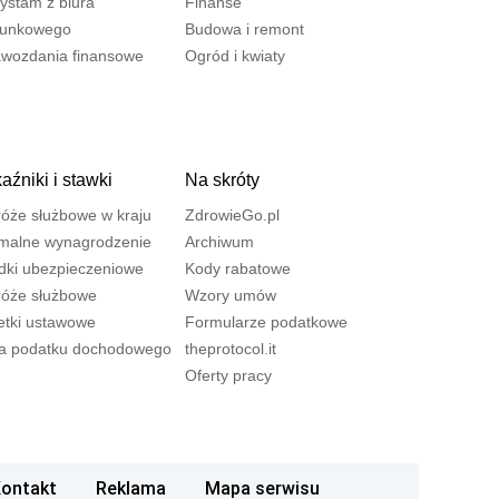
ystam z biura
Finanse
hunkowego
Budowa i remont
wozdania finansowe
Ogród i kwiaty
źniki i stawki
Na skróty
óże służbowe w kraju
ZdrowieGo.pl
malne wynagrodzenie
Archiwum
dki ubezpieczeniowe
Kody rabatowe
óże służbowe
Wzory umów
tki ustawowe
Formularze podatkowe
la podatku dochodowego
theprotocol.it
Oferty pracy
ontakt
Reklama
Mapa serwisu