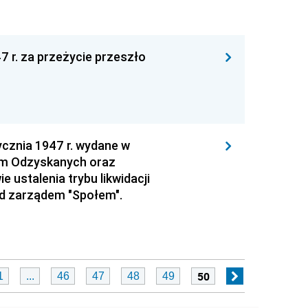
7 r. za przeżycie przeszło
ycznia 1947 r. wydane w
iem Odzyskanych oraz
ustalenia trybu likwidacji
d zarządem "Społem".
50
1
...
46
47
48
49