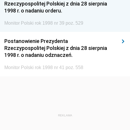
Rzeczypospolitej Polskiej z dnia 28 sierpnia
1960
1959
1958
1998 r. o nadaniu orderu.
1957
1956
1955
Monitor Polski rok 1998 nr 39 poz. 529
1954
1953
1952
1951
1950
1949
Postanowienie Prezydenta
Rzeczypospolitej Polskiej z dnia 28 sierpnia
1948
1947
1946
1998 r. o nadaniu odznaczeń.
1939
1938
1937
Monitor Polski rok 1998 nr 41 poz. 558
1936
1930
REKLAMA