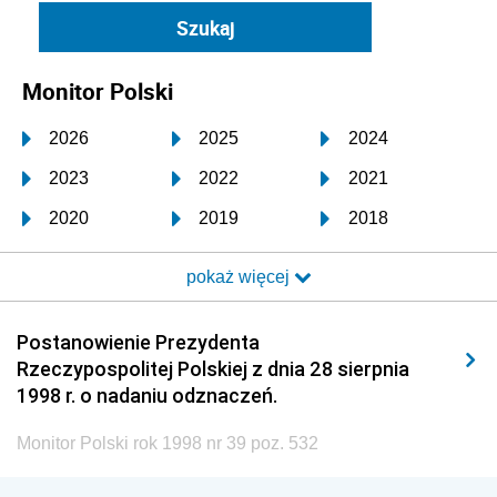
Monitor Polski
2026
2025
2024
2023
2022
2021
2020
2019
2018
2017
2016
2015
pokaż więcej
2014
2013
2012
2011
2010
2009
Postanowienie Prezydenta
Rzeczypospolitej Polskiej z dnia 28 sierpnia
2008
2007
2006
1998 r. o nadaniu odznaczeń.
2005
2004
2003
Monitor Polski rok 1998 nr 39 poz. 532
2002
2001
2000