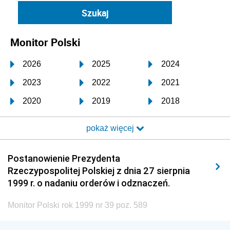
Monitor Polski
2026
2025
2024
2023
2022
2021
2020
2019
2018
2017
2016
2015
pokaż więcej
2014
2013
2012
2011
2010
2009
Postanowienie Prezydenta
Rzeczypospolitej Polskiej z dnia 27 sierpnia
2008
2007
2006
1999 r. o nadaniu orderów i odznaczeń.
2005
2004
2003
Monitor Polski rok 1999 nr 39 poz. 589
2002
2001
2000