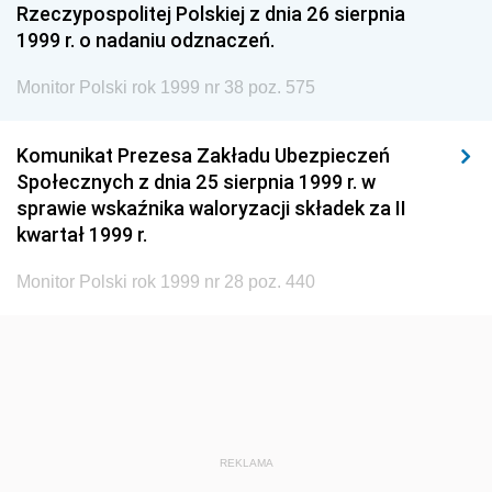
Rzeczypospolitej Polskiej z dnia 26 sierpnia
1960
1959
1958
1999 r. o nadaniu odznaczeń.
1957
1956
1955
Monitor Polski rok 1999 nr 38 poz. 575
1954
1953
1952
1951
1950
1949
Komunikat Prezesa Zakładu Ubezpieczeń
Społecznych z dnia 25 sierpnia 1999 r. w
1948
1947
1946
sprawie wskaźnika waloryzacji składek za II
1939
1938
1937
kwartał 1999 r.
1936
1930
Monitor Polski rok 1999 nr 28 poz. 440
REKLAMA