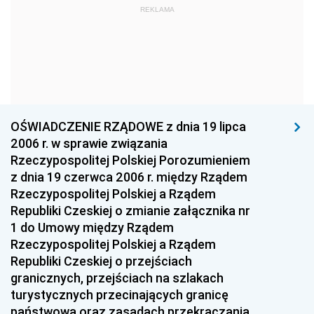
REKLAMA
1960
1959
1958
1957
1956
1955
1954
1953
1952
1951
1950
1949
1948
1947
1946
OŚWIADCZENIE RZĄDOWE z dnia 19 lipca
1939
1938
1937
2006 r. w sprawie związania
Rzeczypospolitej Polskiej Porozumieniem
1936
1930
z dnia 19 czerwca 2006 r. między Rządem
Rzeczypospolitej Polskiej a Rządem
Republiki Czeskiej o zmianie załącznika nr
1 do Umowy między Rządem
Rzeczypospolitej Polskiej a Rządem
Republiki Czeskiej o przejściach
granicznych, przejściach na szlakach
turystycznych przecinających granicę
państwową oraz zasadach przekraczania