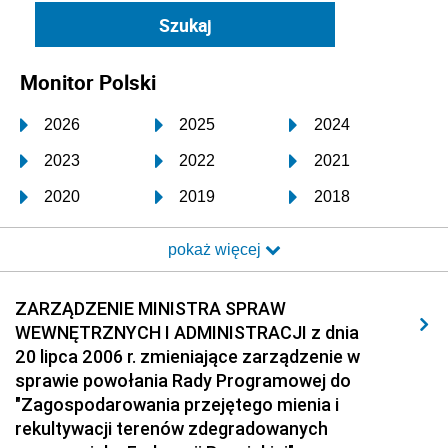
Monitor Polski
2026
2025
2024
2023
2022
2021
2020
2019
2018
2017
2016
2015
pokaż więcej
2014
2013
2012
2011
2010
2009
ZARZĄDZENIE MINISTRA SPRAW
WEWNĘTRZNYCH I ADMINISTRACJI z dnia
2008
2007
2006
20 lipca 2006 r. zmieniające zarządzenie w
2005
2004
2003
sprawie powołania Rady Programowej do
"Zagospodarowania przejętego mienia i
2002
2001
2000
rekultywacji terenów zdegradowanych