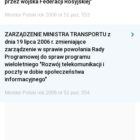
1999
1998
1997
przez wojska Federacji Rosyjskiej"
1996
1995
1994
Monitor Polski rok 2006 nr 51 poz. 553
1993
1992
1991
ZARZĄDZENIE MINISTRA TRANSPORTU z
1990
1989
1988
dnia 19 lipca 2006 r. zmieniające
1987
1986
1985
zarządzenie w sprawie powołania Rady
Programowej do spraw programu
1984
1983
1982
wieloletniego "Rozwój telekomunikacji i
1981
1980
1979
poczty w dobie społeczeństwa
informacyjnego"
1978
1977
1976
1975
1974
1973
Monitor Polski rok 2006 nr 51 poz. 554
1972
1971
1970
1969
1968
1967
1966
1965
1964
1963
1962
1961