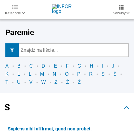
Kategorie
Serwisy
Paremie
A
B
C
D
E
F
G
H
I
J
K
L
Ł
M
N
O
P
R
S
Ś
T
U
V
W
Z
Ź
Ż
S
Sapiens nihil affirmat, quod non probet.