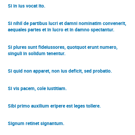
Si in ius vocat ito.
Si nihil de partibus lucri et damni nominatim convenerit,
aequales partes et in lucro et in damno spectantur.
Si plures sunt fideiussores, quotquot erunt numero,
singuli in solidum tenentur.
Si quid non apparet, non ius deficit, sed probatio.
Si vis pacem, cole iustitiam.
Sibi primo auxilium eripere est leges tollere.
Signum retinet signantum.