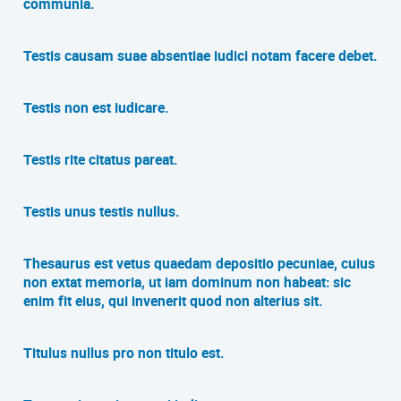
communia.
Testis causam suae absentiae iudici notam facere debet.
Testis non est iudicare.
Testis rite citatus pareat.
Testis unus testis nullus.
Thesaurus est vetus quaedam depositio pecuniae, cuius
non extat memoria, ut iam dominum non habeat: sic
enim fit eius, qui invenerit quod non alterius sit.
Titulus nullus pro non titulo est.