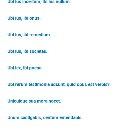
Ubi ius incertum, ibi ius nullum.
Ubi ius, ibi onus.
Ubi ius, ibi remedium.
Ubi ius, ibi societas.
Ubi lex, ibi poena.
Ubi rerum testimonia adsunt, quid opus est verbis?
Unicuique sua mora nocet.
Unum castigabis, centum emendabis.