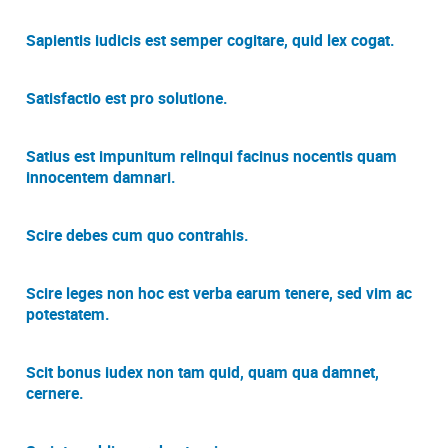
Sapientis iudicis est semper cogitare, quid lex cogat.
Satisfactio est pro solutione.
Satius est impunitum relinqui facinus nocentis quam
innocentem damnari.
Scire debes cum quo contrahis.
Scire leges non hoc est verba earum tenere, sed vim ac
potestatem.
Scit bonus iudex non tam quid, quam qua damnet,
cernere.