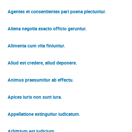
Agentes et consentientes pari poena plectuntur.
Aliena negotia exacto officio geruntur.
Alimenta cum vita finiuntur.
Aliud est credere, aliud deponere.
Animus praesumitur ab effectu.
Apices iuris non sunt iura.
Appellatione extinguitur iudicatum.
Arbitrium est iudicium.