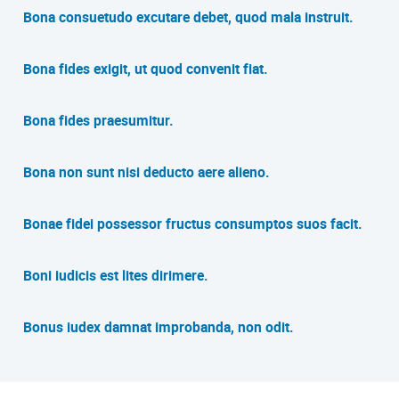
Bona consuetudo excutare debet, quod mala instruit.
Bona fides exigit, ut quod convenit fiat.
Bona fides praesumitur.
Bona non sunt nisi deducto aere alieno.
Bonae fidei possessor fructus consumptos suos facit.
Boni iudicis est lites dirimere.
Bonus iudex damnat improbanda, non odit.