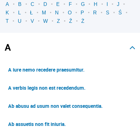
A
B
C
D
E
F
G
H
I
J
K
L
Ł
M
N
O
P
R
S
Ś
T
U
V
W
Z
Ź
Ż
A
A iure nemo recedere praesumitur.
A verbis legis non est recedendum.
Ab abusu ad usum non valet consequentia.
Ab assuetis non fit iniuria.