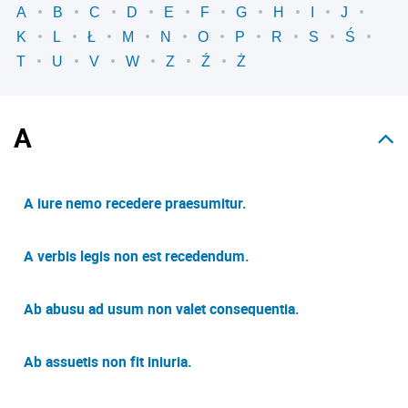
A
B
C
D
E
F
G
H
I
J
K
L
Ł
M
N
O
P
R
S
Ś
T
U
V
W
Z
Ź
Ż
A
A iure nemo recedere praesumitur.
A verbis legis non est recedendum.
Ab abusu ad usum non valet consequentia.
Ab assuetis non fit iniuria.