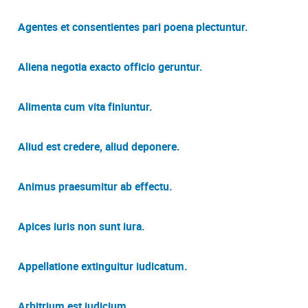
Agentes et consentientes pari poena plectuntur.
Aliena negotia exacto officio geruntur.
Alimenta cum vita finiuntur.
Aliud est credere, aliud deponere.
Animus praesumitur ab effectu.
Apices iuris non sunt iura.
Appellatione extinguitur iudicatum.
Arbitrium est iudicium.