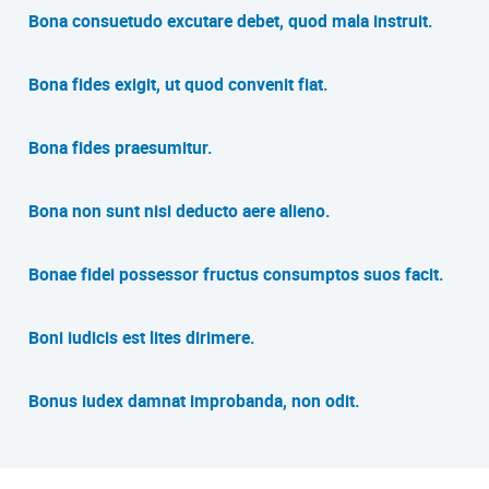
Bona consuetudo excutare debet, quod mala instruit.
Bona fides exigit, ut quod convenit fiat.
Bona fides praesumitur.
Bona non sunt nisi deducto aere alieno.
Bonae fidei possessor fructus consumptos suos facit.
Boni iudicis est lites dirimere.
Bonus iudex damnat improbanda, non odit.