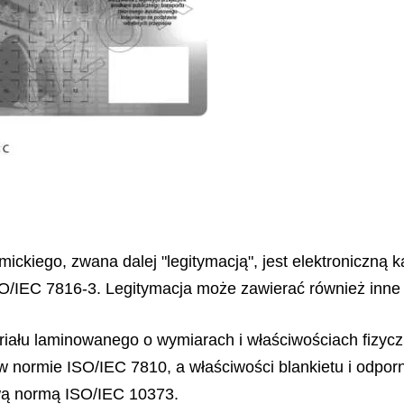
ickiego, zwana dalej "legitymacją", jest elektroniczną 
IEC 7816-3. Legitymacja może zawierać również inne int
teriału laminowanego o wymiarach i właściwościach fizy
i w normie ISO/IEC 7810, a właściwości blankietu i odp
wą normą ISO/IEC 10373.