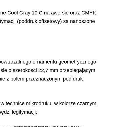
ntone Cool Gray 10 C na awersie oraz CMYK
itymacji (poddruk offsetowy) są nanoszone
, powtarzalnego ornamentu geometrycznego
asie o szerokości 22,7 mm przebiegającym
cznie z polem przeznaczonym pod druk
chnice mikrodruku, w kolorze czarnym,
dzi legitymacji;