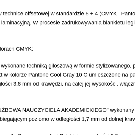
 w technice offsetowej w standardzie 5 + 4 (CMYK i Pa
ią laminacyjną. W procesie zadrukowywania blankietu leg
kolorach CMYK;
y wykonane techniką giloszową w formie stylizowanego
kt w kolorze Pantone Cool Gray 10 C umieszczone na p
łości 3,8 mm od krawędzi, na całej jej wysokości, włą
ŁUŻBOWA NAUCZYCIELA AKADEMICKIEGO" wykonany w te
biegającym poziomo w odległości 1,7 mm od dolnej krawę