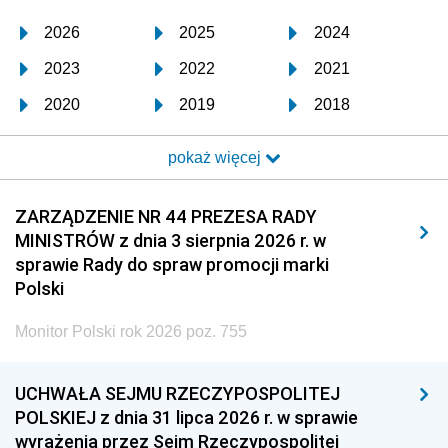
2026
2025
2024
2023
2022
2021
2020
2019
2018
2017
2016
2015
pokaż więcej
2014
2013
2012
2011
2010
2009
ZARZĄDZENIE NR 44 PREZESA RADY
MINISTRÓW z dnia 3 sierpnia 2026 r. w
2008
2007
2006
sprawie Rady do spraw promocji marki
2005
2004
2003
Polski
2002
2001
2000
Monitor Polski rok 2026 poz. 755
1999
1998
1997
UCHWAŁA SEJMU RZECZYPOSPOLITEJ
1996
1995
1994
POLSKIEJ z dnia 31 lipca 2026 r. w sprawie
1993
1992
1991
wyrażenia przez Sejm Rzeczypospolitej