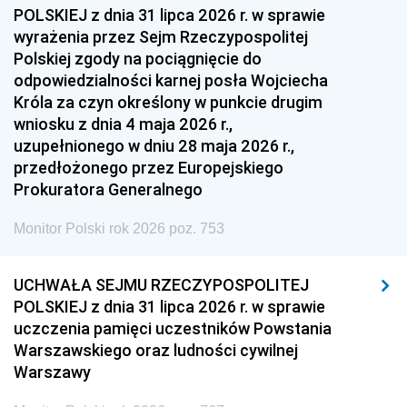
1954
1953
1952
POLSKIEJ z dnia 31 lipca 2026 r. w sprawie
1951
1950
1949
wyrażenia przez Sejm Rzeczypospolitej
Polskiej zgody na pociągnięcie do
1948
1947
1946
odpowiedzialności karnej posła Wojciecha
1939
1938
1937
Króla za czyn określony w punkcie drugim
wniosku z dnia 4 maja 2026 r.,
1936
1930
uzupełnionego w dniu 28 maja 2026 r.,
przedłożonego przez Europejskiego
Prokuratora Generalnego
Monitor Polski rok 2026 poz. 753
UCHWAŁA SEJMU RZECZYPOSPOLITEJ
POLSKIEJ z dnia 31 lipca 2026 r. w sprawie
uczczenia pamięci uczestników Powstania
Warszawskiego oraz ludności cywilnej
Warszawy