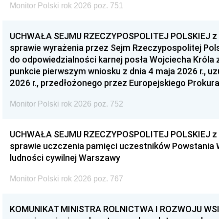
Monitor Polski rok 2026 poz. 751
UCHWAŁA SEJMU RZECZYPOSPOLITEJ POLSKIEJ z dnia
sprawie wyrażenia przez Sejm Rzeczypospolitej Pols
do odpowiedzialności karnej posła Wojciecha Króla 
punkcie pierwszym wniosku z dnia 4 maja 2026 r., u
2026 r., przedłożonego przez Europejskiego Prokur
Monitor Polski rok 2026 poz. 752
UCHWAŁA SEJMU RZECZYPOSPOLITEJ POLSKIEJ z dnia
sprawie uczczenia pamięci uczestników Powstania
ludności cywilnej Warszawy
Monitor Polski rok 2026 poz. 767
KOMUNIKAT MINISTRA ROLNICTWA I ROZWOJU WSI z d