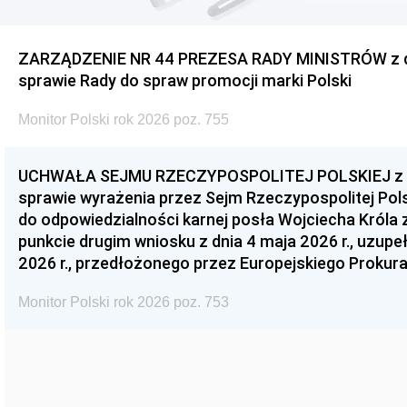
ZARZĄDZENIE NR 44 PREZESA RADY MINISTRÓW z dnia
sprawie Rady do spraw promocji marki Polski
Monitor Polski rok 2026 poz. 755
UCHWAŁA SEJMU RZECZYPOSPOLITEJ POLSKIEJ z dnia
sprawie wyrażenia przez Sejm Rzeczypospolitej Pols
do odpowiedzialności karnej posła Wojciecha Króla 
punkcie drugim wniosku z dnia 4 maja 2026 r., uzupe
2026 r., przedłożonego przez Europejskiego Prokur
Monitor Polski rok 2026 poz. 753