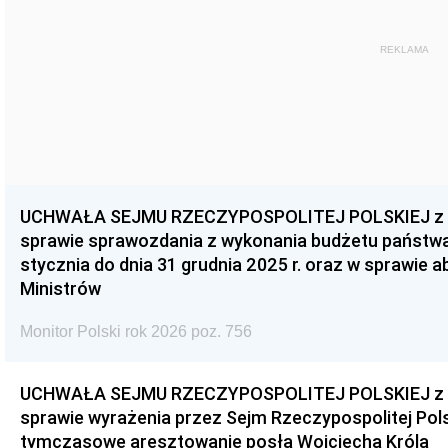
REKLAMA
UCHWAŁA SEJMU RZECZYPOSPOLITEJ POLSKIEJ z dnia
sprawie sprawozdania z wykonania budżetu państwa 
stycznia do dnia 31 grudnia 2025 r. oraz w sprawie 
Ministrów
Monitor Polski rok 2026 poz. 756
UCHWAŁA SEJMU RZECZYPOSPOLITEJ POLSKIEJ z dnia
sprawie wyrażenia przez Sejm Rzeczypospolitej Pols
tymczasowe aresztowanie posła Wojciecha Króla