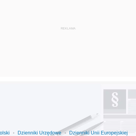
olski
Dzienniki Urzędowe
Dzienniki Unii Europejskiej