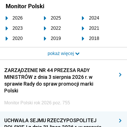
Monitor Polski
2026
2025
2024
2023
2022
2021
2020
2019
2018
2017
2016
2015
pokaż więcej
2014
2013
2012
2011
2010
2009
ZARZĄDZENIE NR 44 PREZESA RADY
MINISTRÓW z dnia 3 sierpnia 2026 r. w
2008
2007
2006
sprawie Rady do spraw promocji marki
2005
2004
2003
Polski
2002
2001
2000
Monitor Polski rok 2026 poz. 755
1999
1998
1997
UCHWAŁA SEJMU RZECZYPOSPOLITEJ
1996
1995
1994