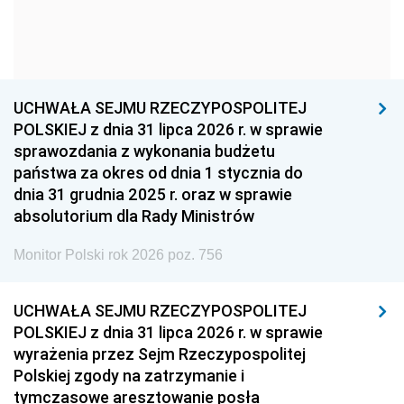
1954
1953
1952
1951
1950
1949
1948
1947
1946
UCHWAŁA SEJMU RZECZYPOSPOLITEJ
1939
1938
1937
POLSKIEJ z dnia 31 lipca 2026 r. w sprawie
sprawozdania z wykonania budżetu
1936
1930
państwa za okres od dnia 1 stycznia do
dnia 31 grudnia 2025 r. oraz w sprawie
absolutorium dla Rady Ministrów
Monitor Polski rok 2026 poz. 756
UCHWAŁA SEJMU RZECZYPOSPOLITEJ
POLSKIEJ z dnia 31 lipca 2026 r. w sprawie
wyrażenia przez Sejm Rzeczypospolitej
Polskiej zgody na zatrzymanie i
tymczasowe aresztowanie posła