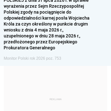
POLSKIEJ z dnia 31 lipca 2026 r. w sprawie
1993
1992
1991
wyrażenia przez Sejm Rzeczypospolitej
Polskiej zgody na pociągnięcie do
1990
1989
1988
odpowiedzialności karnej posła Wojciecha
1987
1986
1985
Króla za czyn określony w punkcie drugim
wniosku z dnia 4 maja 2026 r.,
1984
1983
1982
uzupełnionego w dniu 28 maja 2026 r.,
1981
1980
1979
przedłożonego przez Europejskiego
Prokuratora Generalnego
1978
1977
1976
1975
1974
1973
Monitor Polski rok 2026 poz. 753
1972
1971
1970
1969
1968
1967
1966
1965
1964
1963
1962
1961
REKLAMA
1960
1959
1958
1957
1956
1955