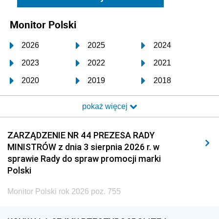
Monitor Polski
2026
2025
2024
2023
2022
2021
2020
2019
2018
2017
2016
2015
pokaż więcej
2014
2013
2012
2011
2010
2009
ZARZĄDZENIE NR 44 PREZESA RADY
MINISTRÓW z dnia 3 sierpnia 2026 r. w
2008
2007
2006
sprawie Rady do spraw promocji marki
2005
2004
2003
Polski
2002
2001
2000
Monitor Polski rok 2026 poz. 755
1999
1998
1997