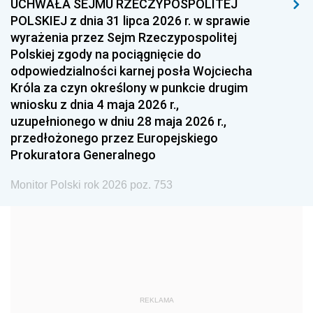
UCHWAŁA SEJMU RZECZYPOSPOLITEJ
1996
1995
1994
POLSKIEJ z dnia 31 lipca 2026 r. w sprawie
1993
1992
1991
wyrażenia przez Sejm Rzeczypospolitej
Polskiej zgody na pociągnięcie do
1990
1989
1988
odpowiedzialności karnej posła Wojciecha
1987
1986
1985
Króla za czyn określony w punkcie drugim
wniosku z dnia 4 maja 2026 r.,
1984
1983
1982
uzupełnionego w dniu 28 maja 2026 r.,
1981
1980
1979
przedłożonego przez Europejskiego
Prokuratora Generalnego
1978
1977
1976
1975
1974
1973
Monitor Polski rok 2026 poz. 753
1972
1971
1970
1969
1968
1967
1966
1965
1964
1963
1962
1961
REKLAMA
1960
1959
1958