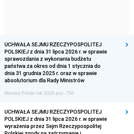
1957
1956
1955
1954
1953
1952
1951
1950
1949
1948
1947
1946
UCHWAŁA SEJMU RZECZYPOSPOLITEJ
1939
1938
1937
POLSKIEJ z dnia 31 lipca 2026 r. w sprawie
sprawozdania z wykonania budżetu
1936
1930
państwa za okres od dnia 1 stycznia do
dnia 31 grudnia 2025 r. oraz w sprawie
absolutorium dla Rady Ministrów
Monitor Polski rok 2026 poz. 756
UCHWAŁA SEJMU RZECZYPOSPOLITEJ
POLSKIEJ z dnia 31 lipca 2026 r. w sprawie
wyrażenia przez Sejm Rzeczypospolitej
Polskiej zgody na zatrzymanie i