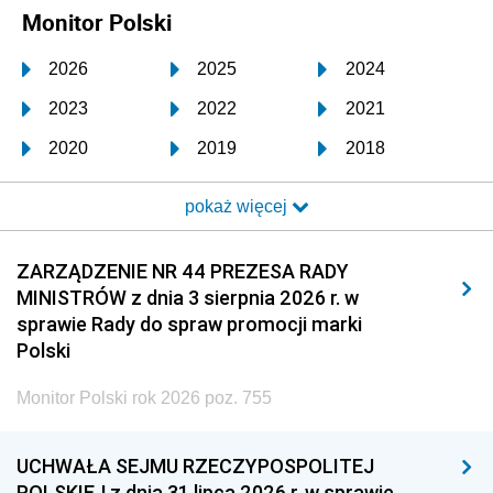
Monitor Polski
2026
2025
2024
2023
2022
2021
2020
2019
2018
2017
2016
2015
pokaż więcej
2014
2013
2012
2011
2010
2009
ZARZĄDZENIE NR 44 PREZESA RADY
MINISTRÓW z dnia 3 sierpnia 2026 r. w
2008
2007
2006
sprawie Rady do spraw promocji marki
2005
2004
2003
Polski
2002
2001
2000
Monitor Polski rok 2026 poz. 755
1999
1998
1997
UCHWAŁA SEJMU RZECZYPOSPOLITEJ
1996
1995
1994
POLSKIEJ z dnia 31 lipca 2026 r. w sprawie