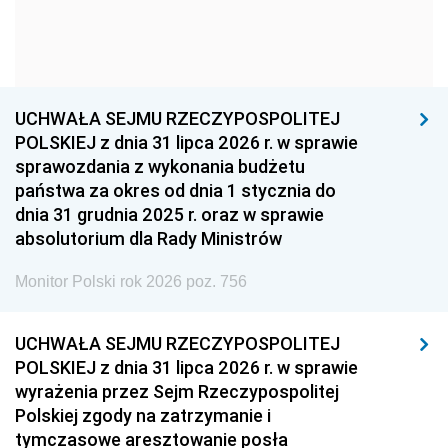
1954
1953
1952
1951
1950
1949
1948
1947
1946
UCHWAŁA SEJMU RZECZYPOSPOLITEJ
1939
1938
1937
POLSKIEJ z dnia 31 lipca 2026 r. w sprawie
sprawozdania z wykonania budżetu
1936
1930
państwa za okres od dnia 1 stycznia do
dnia 31 grudnia 2025 r. oraz w sprawie
absolutorium dla Rady Ministrów
Monitor Polski rok 2026 poz. 756
UCHWAŁA SEJMU RZECZYPOSPOLITEJ
POLSKIEJ z dnia 31 lipca 2026 r. w sprawie
wyrażenia przez Sejm Rzeczypospolitej
Polskiej zgody na zatrzymanie i
tymczasowe aresztowanie posła