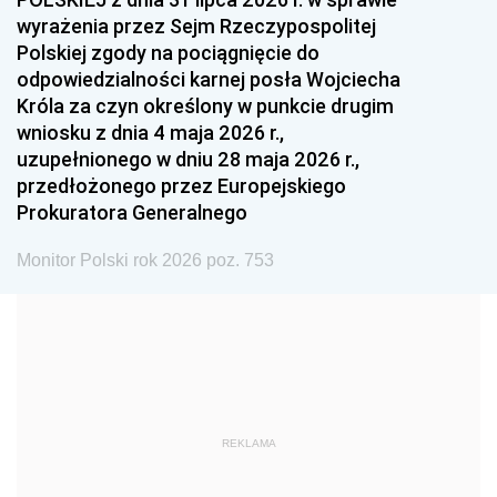
1993
1992
1991
wyrażenia przez Sejm Rzeczypospolitej
Polskiej zgody na pociągnięcie do
1990
1989
1988
odpowiedzialności karnej posła Wojciecha
1987
1986
1985
Króla za czyn określony w punkcie drugim
wniosku z dnia 4 maja 2026 r.,
1984
1983
1982
uzupełnionego w dniu 28 maja 2026 r.,
1981
1980
1979
przedłożonego przez Europejskiego
Prokuratora Generalnego
1978
1977
1976
1975
1974
1973
Monitor Polski rok 2026 poz. 753
1972
1971
1970
1969
1968
1967
1966
1965
1964
1963
1962
1961
REKLAMA
1960
1959
1958
1957
1956
1955