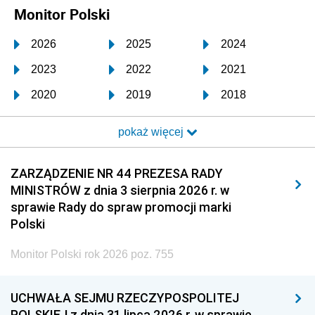
Monitor Polski
2026
2025
2024
2023
2022
2021
2020
2019
2018
2017
2016
2015
pokaż więcej
2014
2013
2012
2011
2010
2009
ZARZĄDZENIE NR 44 PREZESA RADY
MINISTRÓW z dnia 3 sierpnia 2026 r. w
2008
2007
2006
sprawie Rady do spraw promocji marki
2005
2004
2003
Polski
2002
2001
2000
Monitor Polski rok 2026 poz. 755
1999
1998
1997
UCHWAŁA SEJMU RZECZYPOSPOLITEJ
1996
1995
1994
POLSKIEJ z dnia 31 lipca 2026 r. w sprawie