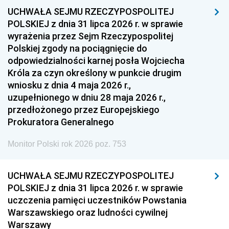
UCHWAŁA SEJMU RZECZYPOSPOLITEJ
1954
1953
1952
POLSKIEJ z dnia 31 lipca 2026 r. w sprawie
1951
1950
1949
wyrażenia przez Sejm Rzeczypospolitej
Polskiej zgody na pociągnięcie do
1948
1947
1946
odpowiedzialności karnej posła Wojciecha
1939
1938
1937
Króla za czyn określony w punkcie drugim
wniosku z dnia 4 maja 2026 r.,
1936
1930
uzupełnionego w dniu 28 maja 2026 r.,
przedłożonego przez Europejskiego
Prokuratora Generalnego
Monitor Polski rok 2026 poz. 753
UCHWAŁA SEJMU RZECZYPOSPOLITEJ
POLSKIEJ z dnia 31 lipca 2026 r. w sprawie
uczczenia pamięci uczestników Powstania
Warszawskiego oraz ludności cywilnej
Warszawy