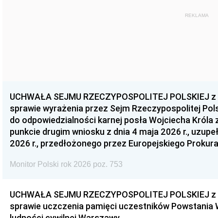
REKLAMA
UCHWAŁA SEJMU RZECZYPOSPOLITEJ POLSKIEJ z dnia
sprawie wyrażenia przez Sejm Rzeczypospolitej Pols
do odpowiedzialności karnej posła Wojciecha Króla 
punkcie drugim wniosku z dnia 4 maja 2026 r., uzupe
2026 r., przedłożonego przez Europejskiego Prokur
Monitor Polski rok 2026 poz. 753
UCHWAŁA SEJMU RZECZYPOSPOLITEJ POLSKIEJ z dnia
sprawie uczczenia pamięci uczestników Powstania
ludności cywilnej Warszawy