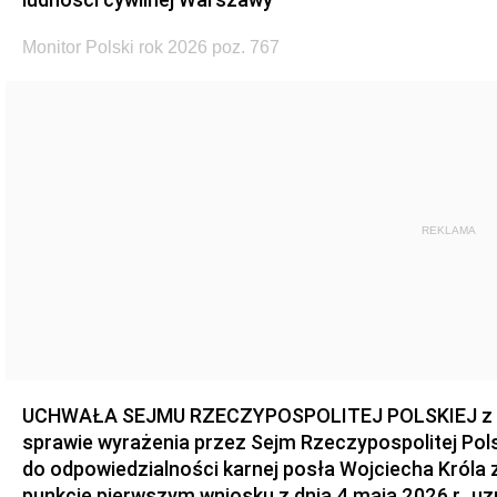
Monitor Polski rok 2026 poz. 767
REKLAMA
UCHWAŁA SEJMU RZECZYPOSPOLITEJ POLSKIEJ z dnia
sprawie wyrażenia przez Sejm Rzeczypospolitej Pols
do odpowiedzialności karnej posła Wojciecha Króla 
punkcie pierwszym wniosku z dnia 4 maja 2026 r., u