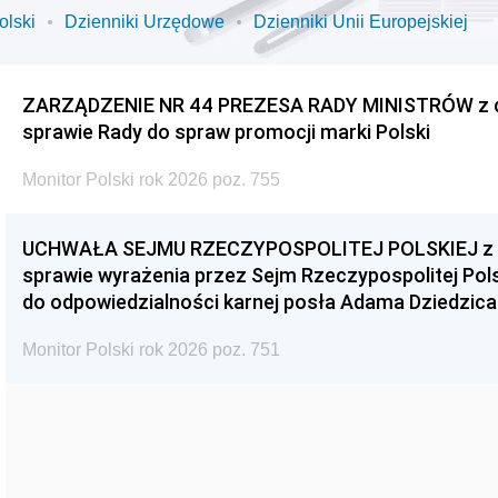
olski
Dzienniki Urzędowe
Dzienniki Unii Europejskiej
ZARZĄDZENIE NR 44 PREZESA RADY MINISTRÓW z dnia
sprawie Rady do spraw promocji marki Polski
Monitor Polski rok 2026 poz. 755
UCHWAŁA SEJMU RZECZYPOSPOLITEJ POLSKIEJ z dnia
sprawie wyrażenia przez Sejm Rzeczypospolitej Pols
do odpowiedzialności karnej posła Adama Dziedzica
Monitor Polski rok 2026 poz. 751