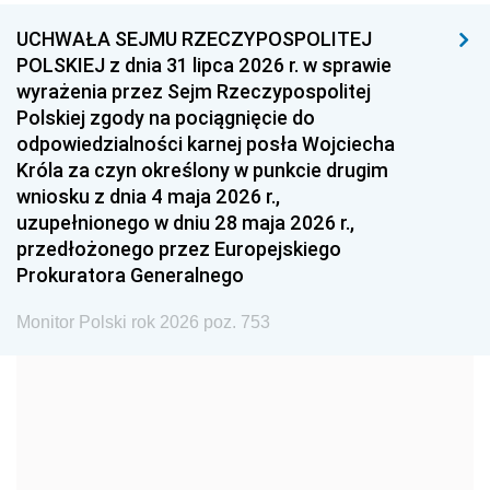
UCHWAŁA SEJMU RZECZYPOSPOLITEJ
1996
1995
1994
POLSKIEJ z dnia 31 lipca 2026 r. w sprawie
1993
1992
1991
wyrażenia przez Sejm Rzeczypospolitej
Polskiej zgody na pociągnięcie do
1990
1989
1988
odpowiedzialności karnej posła Wojciecha
1987
1986
1985
Króla za czyn określony w punkcie drugim
wniosku z dnia 4 maja 2026 r.,
1984
1983
1982
uzupełnionego w dniu 28 maja 2026 r.,
1981
1980
1979
przedłożonego przez Europejskiego
Prokuratora Generalnego
1978
1977
1976
1975
1974
1973
Monitor Polski rok 2026 poz. 753
1972
1971
1970
1969
1968
1967
1966
1965
1964
1963
1962
1961