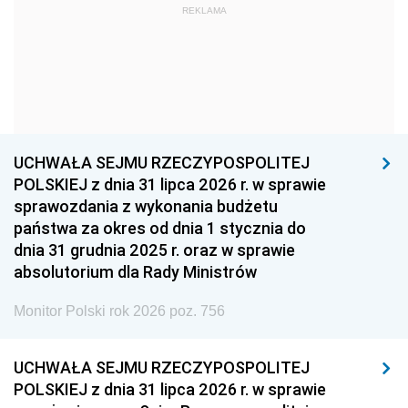
REKLAMA
1960
1959
1958
1957
1956
1955
1954
1953
1952
1951
1950
1949
1948
1947
1946
UCHWAŁA SEJMU RZECZYPOSPOLITEJ
1939
1938
1937
POLSKIEJ z dnia 31 lipca 2026 r. w sprawie
sprawozdania z wykonania budżetu
1936
1930
państwa za okres od dnia 1 stycznia do
dnia 31 grudnia 2025 r. oraz w sprawie
absolutorium dla Rady Ministrów
Monitor Polski rok 2026 poz. 756
UCHWAŁA SEJMU RZECZYPOSPOLITEJ
POLSKIEJ z dnia 31 lipca 2026 r. w sprawie