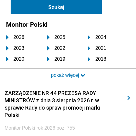
Monitor Polski
2026
2025
2024
2023
2022
2021
2020
2019
2018
2017
2016
2015
pokaż więcej
2014
2013
2012
2011
2010
2009
ZARZĄDZENIE NR 44 PREZESA RADY
MINISTRÓW z dnia 3 sierpnia 2026 r. w
2008
2007
2006
sprawie Rady do spraw promocji marki
2005
2004
2003
Polski
2002
2001
2000
Monitor Polski rok 2026 poz. 755
1999
1998
1997