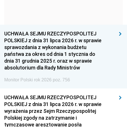
1954
1953
1952
1951
1950
1949
1948
1947
1946
UCHWAŁA SEJMU RZECZYPOSPOLITEJ
1939
1938
1937
POLSKIEJ z dnia 31 lipca 2026 r. w sprawie
sprawozdania z wykonania budżetu
1936
1930
państwa za okres od dnia 1 stycznia do
dnia 31 grudnia 2025 r. oraz w sprawie
absolutorium dla Rady Ministrów
Monitor Polski rok 2026 poz. 756
UCHWAŁA SEJMU RZECZYPOSPOLITEJ
POLSKIEJ z dnia 31 lipca 2026 r. w sprawie
wyrażenia przez Sejm Rzeczypospolitej
Polskiej zgody na zatrzymanie i
tymczasowe aresztowanie posła