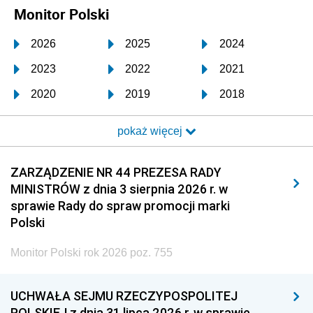
Monitor Polski
2026
2025
2024
2023
2022
2021
2020
2019
2018
2017
2016
2015
pokaż więcej
2014
2013
2012
2011
2010
2009
ZARZĄDZENIE NR 44 PREZESA RADY
MINISTRÓW z dnia 3 sierpnia 2026 r. w
2008
2007
2006
sprawie Rady do spraw promocji marki
2005
2004
2003
Polski
2002
2001
2000
Monitor Polski rok 2026 poz. 755
1999
1998
1997
UCHWAŁA SEJMU RZECZYPOSPOLITEJ
1996
1995
1994
POLSKIEJ z dnia 31 lipca 2026 r. w sprawie