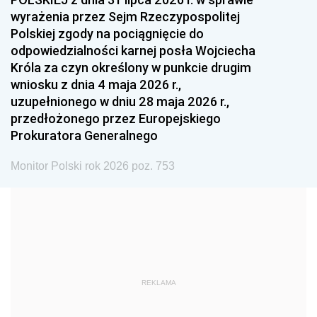
1993
1992
1991
wyrażenia przez Sejm Rzeczypospolitej
Polskiej zgody na pociągnięcie do
1990
1989
1988
odpowiedzialności karnej posła Wojciecha
1987
1986
1985
Króla za czyn określony w punkcie drugim
wniosku z dnia 4 maja 2026 r.,
1984
1983
1982
uzupełnionego w dniu 28 maja 2026 r.,
1981
1980
1979
przedłożonego przez Europejskiego
Prokuratora Generalnego
1978
1977
1976
1975
1974
1973
Monitor Polski rok 2026 poz. 753
1972
1971
1970
1969
1968
1967
1966
1965
1964
1963
1962
1961
REKLAMA
1960
1959
1958
1957
1956
1955