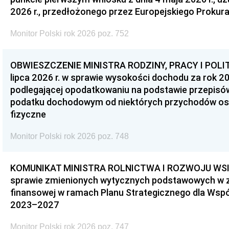
2026 r., przedłożonego przez Europejskiego Prokur
Monitor Polski rok 2026 poz. 752
OBWIESZCZENIE MINISTRA RODZINY, PRACY I POLIT
lipca 2026 r. w sprawie wysokości dochodu za rok 20
podlegającej opodatkowaniu na podstawie przepis
podatku dochodowym od niektórych przychodów os
fizyczne
Monitor Polski rok 2026 poz. 748
KOMUNIKAT MINISTRA ROLNICTWA I ROZWOJU WSI z d
sprawie zmienionych wytycznych podstawowych w 
finansowej w ramach Planu Strategicznego dla Wspóln
2023–2027
Monitor Polski rok 2026 poz. 747