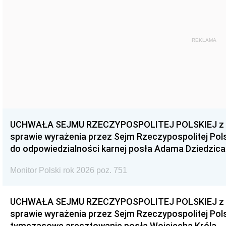
REKLAMA
UCHWAŁA SEJMU RZECZYPOSPOLITEJ POLSKIEJ z dnia
sprawie wyrażenia przez Sejm Rzeczypospolitej Pols
do odpowiedzialności karnej posła Adama Dziedzica
Monitor Polski rok 2026 poz. 751
UCHWAŁA SEJMU RZECZYPOSPOLITEJ POLSKIEJ z dnia
sprawie wyrażenia przez Sejm Rzeczypospolitej Pols
tymczasowe aresztowanie posła Wojciecha Króla