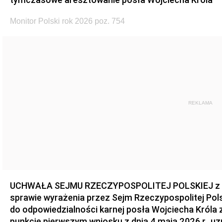
Monitor Polski rok 2026 poz. 754
REKLAMA
UCHWAŁA SEJMU RZECZYPOSPOLITEJ POLSKIEJ z dnia
sprawie wyrażenia przez Sejm Rzeczypospolitej Pols
do odpowiedzialności karnej posła Wojciecha Króla 
punkcie pierwszym wniosku z dnia 4 maja 2026 r., u