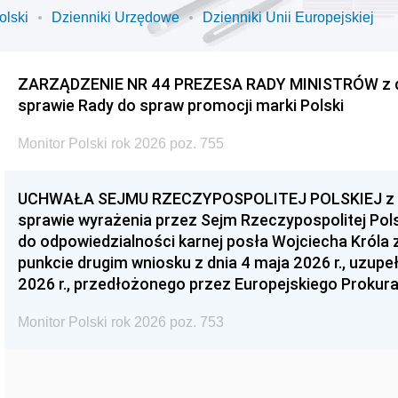
olski
Dzienniki Urzędowe
Dzienniki Unii Europejskiej
ZARZĄDZENIE NR 44 PREZESA RADY MINISTRÓW z dnia
sprawie Rady do spraw promocji marki Polski
Monitor Polski rok 2026 poz. 755
UCHWAŁA SEJMU RZECZYPOSPOLITEJ POLSKIEJ z dnia
sprawie wyrażenia przez Sejm Rzeczypospolitej Pols
do odpowiedzialności karnej posła Wojciecha Króla 
punkcie drugim wniosku z dnia 4 maja 2026 r., uzupe
2026 r., przedłożonego przez Europejskiego Prokur
Monitor Polski rok 2026 poz. 753