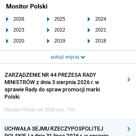
Monitor Polski
2026
2025
2024
2023
2022
2021
2020
2019
2018
2017
2016
2015
pokaż więcej
2014
2013
2012
2011
2010
2009
ZARZĄDZENIE NR 44 PREZESA RADY
MINISTRÓW z dnia 3 sierpnia 2026 r. w
2008
2007
2006
sprawie Rady do spraw promocji marki
2005
2004
2003
Polski
2002
2001
2000
Monitor Polski rok 2026 poz. 755
1999
1998
1997
UCHWAŁA SEJMU RZECZYPOSPOLITEJ
1996
1995
1994
POLSKIEJ z dnia 31 lipca 2026 r. w sprawie