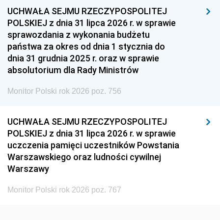
UCHWAŁA SEJMU RZECZYPOSPOLITEJ
1954
1953
1952
POLSKIEJ z dnia 31 lipca 2026 r. w sprawie
1951
1950
1949
sprawozdania z wykonania budżetu
państwa za okres od dnia 1 stycznia do
1948
1947
1946
dnia 31 grudnia 2025 r. oraz w sprawie
1939
1938
1937
absolutorium dla Rady Ministrów
1936
1930
Monitor Polski rok 2026 poz. 756
UCHWAŁA SEJMU RZECZYPOSPOLITEJ
POLSKIEJ z dnia 31 lipca 2026 r. w sprawie
uczczenia pamięci uczestników Powstania
Warszawskiego oraz ludności cywilnej
Warszawy
Monitor Polski rok 2026 poz. 767