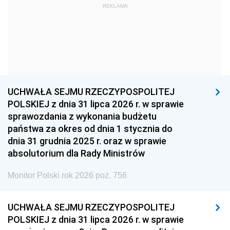
REKLAMA
1960
1959
1958
1957
1956
1955
1954
1953
1952
1951
1950
1949
1948
1947
1946
UCHWAŁA SEJMU RZECZYPOSPOLITEJ
1939
1938
1937
POLSKIEJ z dnia 31 lipca 2026 r. w sprawie
sprawozdania z wykonania budżetu
1936
1930
państwa za okres od dnia 1 stycznia do
dnia 31 grudnia 2025 r. oraz w sprawie
absolutorium dla Rady Ministrów
Monitor Polski rok 2026 poz. 756
UCHWAŁA SEJMU RZECZYPOSPOLITEJ
POLSKIEJ z dnia 31 lipca 2026 r. w sprawie