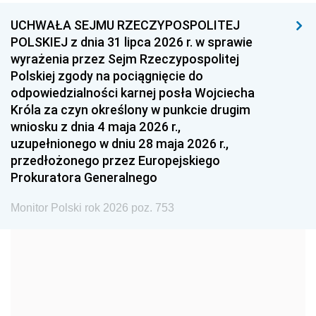
UCHWAŁA SEJMU RZECZYPOSPOLITEJ
1996
1995
1994
POLSKIEJ z dnia 31 lipca 2026 r. w sprawie
1993
1992
1991
wyrażenia przez Sejm Rzeczypospolitej
Polskiej zgody na pociągnięcie do
1990
1989
1988
odpowiedzialności karnej posła Wojciecha
1987
1986
1985
Króla za czyn określony w punkcie drugim
wniosku z dnia 4 maja 2026 r.,
1984
1983
1982
uzupełnionego w dniu 28 maja 2026 r.,
1981
1980
1979
przedłożonego przez Europejskiego
Prokuratora Generalnego
1978
1977
1976
1975
1974
1973
Monitor Polski rok 2026 poz. 753
1972
1971
1970
1969
1968
1967
1966
1965
1964
1963
1962
1961