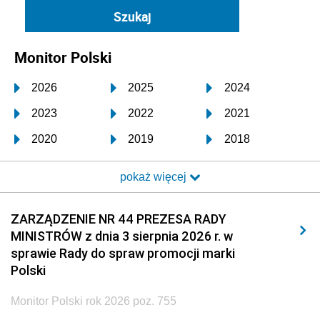
Monitor Polski
2026
2025
2024
2023
2022
2021
2020
2019
2018
2017
2016
2015
pokaż więcej
2014
2013
2012
2011
2010
2009
ZARZĄDZENIE NR 44 PREZESA RADY
MINISTRÓW z dnia 3 sierpnia 2026 r. w
2008
2007
2006
sprawie Rady do spraw promocji marki
2005
2004
2003
Polski
2002
2001
2000
Monitor Polski rok 2026 poz. 755
1999
1998
1997