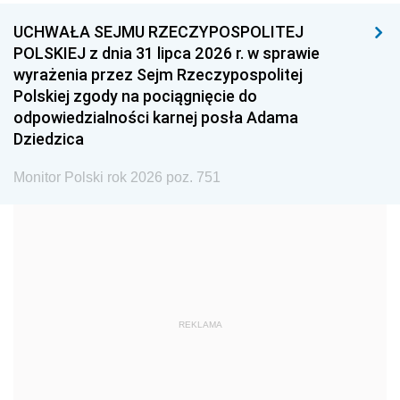
UCHWAŁA SEJMU RZECZYPOSPOLITEJ
1996
1995
1994
POLSKIEJ z dnia 31 lipca 2026 r. w sprawie
1993
1992
1991
wyrażenia przez Sejm Rzeczypospolitej
Polskiej zgody na pociągnięcie do
1990
1989
1988
odpowiedzialności karnej posła Adama
1987
1986
1985
Dziedzica
1984
1983
1982
Monitor Polski rok 2026 poz. 751
1981
1980
1979
1978
1977
1976
1975
1974
1973
1972
1971
1970
1969
1968
1967
REKLAMA
1966
1965
1964
1963
1962
1961