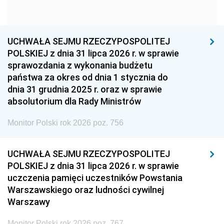
1960
1959
1958
1957
1956
1955
UCHWAŁA SEJMU RZECZYPOSPOLITEJ
1954
1953
1952
POLSKIEJ z dnia 31 lipca 2026 r. w sprawie
1951
1950
1949
sprawozdania z wykonania budżetu
państwa za okres od dnia 1 stycznia do
1948
1947
1946
dnia 31 grudnia 2025 r. oraz w sprawie
1939
1938
1937
absolutorium dla Rady Ministrów
1936
1930
Monitor Polski rok 2026 poz. 756
UCHWAŁA SEJMU RZECZYPOSPOLITEJ
POLSKIEJ z dnia 31 lipca 2026 r. w sprawie
uczczenia pamięci uczestników Powstania
Warszawskiego oraz ludności cywilnej
Warszawy
Monitor Polski rok 2026 poz. 767