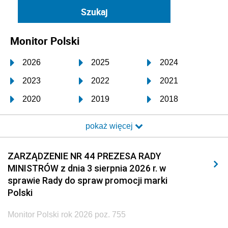
Monitor Polski
2026
2025
2024
2023
2022
2021
2020
2019
2018
2017
2016
2015
pokaż więcej
2014
2013
2012
2011
2010
2009
ZARZĄDZENIE NR 44 PREZESA RADY
MINISTRÓW z dnia 3 sierpnia 2026 r. w
2008
2007
2006
sprawie Rady do spraw promocji marki
2005
2004
2003
Polski
2002
2001
2000
Monitor Polski rok 2026 poz. 755
1999
1998
1997