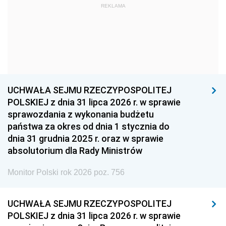
REKLAMA
1960
1959
1958
1957
1956
1955
1954
1953
1952
1951
1950
1949
1948
1947
1946
UCHWAŁA SEJMU RZECZYPOSPOLITEJ
1939
1938
1937
POLSKIEJ z dnia 31 lipca 2026 r. w sprawie
sprawozdania z wykonania budżetu
1936
1930
państwa za okres od dnia 1 stycznia do
dnia 31 grudnia 2025 r. oraz w sprawie
absolutorium dla Rady Ministrów
Monitor Polski rok 2026 poz. 756
UCHWAŁA SEJMU RZECZYPOSPOLITEJ
POLSKIEJ z dnia 31 lipca 2026 r. w sprawie