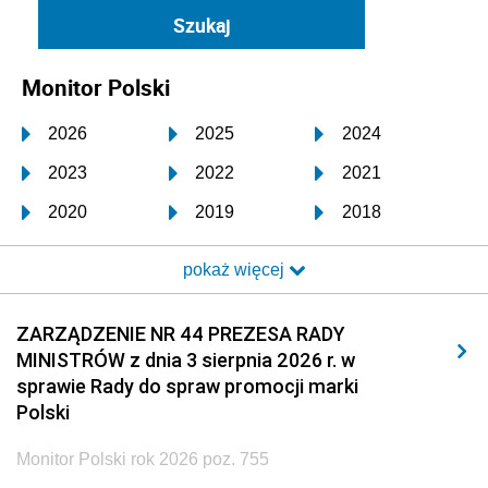
Monitor Polski
2026
2025
2024
2023
2022
2021
2020
2019
2018
2017
2016
2015
pokaż więcej
2014
2013
2012
2011
2010
2009
ZARZĄDZENIE NR 44 PREZESA RADY
MINISTRÓW z dnia 3 sierpnia 2026 r. w
2008
2007
2006
sprawie Rady do spraw promocji marki
2005
2004
2003
Polski
2002
2001
2000
Monitor Polski rok 2026 poz. 755
1999
1998
1997