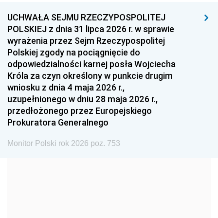
UCHWAŁA SEJMU RZECZYPOSPOLITEJ
1996
1995
1994
POLSKIEJ z dnia 31 lipca 2026 r. w sprawie
1993
1992
1991
wyrażenia przez Sejm Rzeczypospolitej
Polskiej zgody na pociągnięcie do
1990
1989
1988
odpowiedzialności karnej posła Wojciecha
1987
1986
1985
Króla za czyn określony w punkcie drugim
wniosku z dnia 4 maja 2026 r.,
1984
1983
1982
uzupełnionego w dniu 28 maja 2026 r.,
1981
1980
1979
przedłożonego przez Europejskiego
Prokuratora Generalnego
1978
1977
1976
1975
1974
1973
Monitor Polski rok 2026 poz. 753
1972
1971
1970
1969
1968
1967
1966
1965
1964
1963
1962
1961