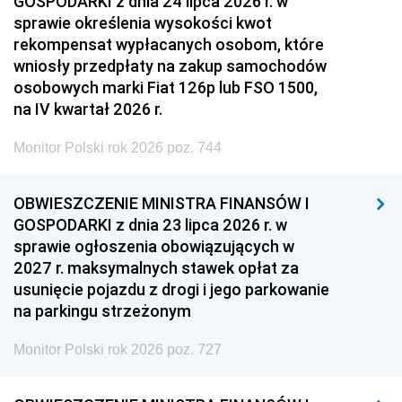
GOSPODARKI z dnia 24 lipca 2026 r. w
sprawie określenia wysokości kwot
rekompensat wypłacanych osobom, które
wniosły przedpłaty na zakup samochodów
osobowych marki Fiat 126p lub FSO 1500,
na IV kwartał 2026 r.
Monitor Polski rok 2026 poz. 744
OBWIESZCZENIE MINISTRA FINANSÓW I
GOSPODARKI z dnia 23 lipca 2026 r. w
sprawie ogłoszenia obowiązujących w
2027 r. maksymalnych stawek opłat za
usunięcie pojazdu z drogi i jego parkowanie
na parkingu strzeżonym
Monitor Polski rok 2026 poz. 727