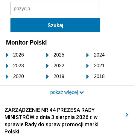
Monitor Polski
2026
2025
2024
2023
2022
2021
2020
2019
2018
2017
2016
2015
pokaż więcej
2014
2013
2012
2011
2010
2009
ZARZĄDZENIE NR 44 PREZESA RADY
MINISTRÓW z dnia 3 sierpnia 2026 r. w
2008
2007
2006
sprawie Rady do spraw promocji marki
2005
2004
2003
Polski