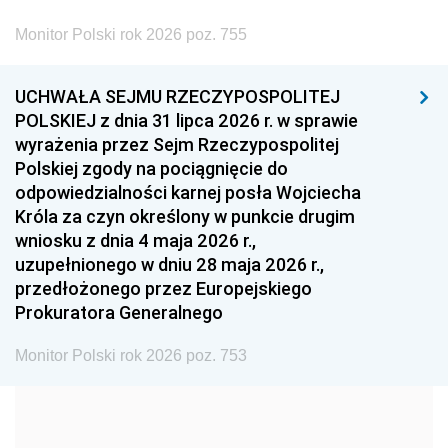
2002
2001
2000
Monitor Polski rok 2026 poz. 755
1999
1998
1997
UCHWAŁA SEJMU RZECZYPOSPOLITEJ
1996
1995
1994
POLSKIEJ z dnia 31 lipca 2026 r. w sprawie
1993
1992
1991
wyrażenia przez Sejm Rzeczypospolitej
Polskiej zgody na pociągnięcie do
1990
1989
1988
odpowiedzialności karnej posła Wojciecha
1987
1986
1985
Króla za czyn określony w punkcie drugim
wniosku z dnia 4 maja 2026 r.,
1984
1983
1982
uzupełnionego w dniu 28 maja 2026 r.,
1981
1980
1979
przedłożonego przez Europejskiego
Prokuratora Generalnego
1978
1977
1976
1975
1974
1973
Monitor Polski rok 2026 poz. 753
1972
1971
1970
1969
1968
1967