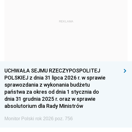
1966
1965
1964
1963
1962
1961
REKLAMA
1960
1959
1958
1957
1956
1955
1954
1953
1952
1951
1950
1949
1948
1947
1946
UCHWAŁA SEJMU RZECZYPOSPOLITEJ
1939
1938
1937
POLSKIEJ z dnia 31 lipca 2026 r. w sprawie
sprawozdania z wykonania budżetu
1936
1930
państwa za okres od dnia 1 stycznia do
dnia 31 grudnia 2025 r. oraz w sprawie
absolutorium dla Rady Ministrów
Monitor Polski rok 2026 poz. 756