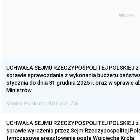
REKLAMA
UCHWAŁA SEJMU RZECZYPOSPOLITEJ POLSKIEJ z dnia
sprawie sprawozdania z wykonania budżetu państwa 
stycznia do dnia 31 grudnia 2025 r. oraz w sprawie 
Ministrów
Monitor Polski rok 2026 poz. 756
UCHWAŁA SEJMU RZECZYPOSPOLITEJ POLSKIEJ z dnia
sprawie wyrażenia przez Sejm Rzeczypospolitej Pols
tymczasowe aresztowanie posła Wojciecha Króla