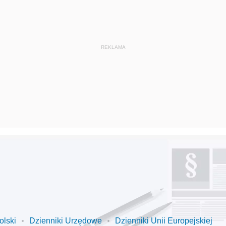
olski
Dzienniki Urzędowe
Dzienniki Unii Europejskiej