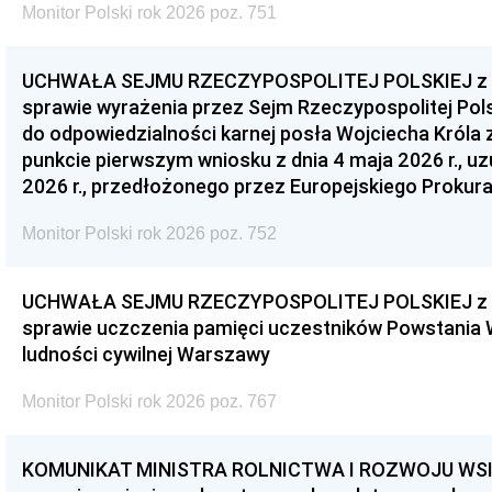
Monitor Polski rok 2026 poz. 751
UCHWAŁA SEJMU RZECZYPOSPOLITEJ POLSKIEJ z dnia
sprawie wyrażenia przez Sejm Rzeczypospolitej Pols
do odpowiedzialności karnej posła Wojciecha Króla 
punkcie pierwszym wniosku z dnia 4 maja 2026 r., u
2026 r., przedłożonego przez Europejskiego Prokur
Monitor Polski rok 2026 poz. 752
UCHWAŁA SEJMU RZECZYPOSPOLITEJ POLSKIEJ z dnia
sprawie uczczenia pamięci uczestników Powstania
ludności cywilnej Warszawy
Monitor Polski rok 2026 poz. 767
KOMUNIKAT MINISTRA ROLNICTWA I ROZWOJU WSI z d