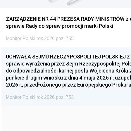
ZARZĄDZENIE NR 44 PREZESA RADY MINISTRÓW z dnia
sprawie Rady do spraw promocji marki Polski
Monitor Polski rok 2026 poz. 755
UCHWAŁA SEJMU RZECZYPOSPOLITEJ POLSKIEJ z dnia
sprawie wyrażenia przez Sejm Rzeczypospolitej Pols
do odpowiedzialności karnej posła Wojciecha Króla 
punkcie drugim wniosku z dnia 4 maja 2026 r., uzupe
2026 r., przedłożonego przez Europejskiego Prokur
Monitor Polski rok 2026 poz. 753