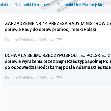
olski
Dzienniki Urzędowe
Dzienniki Unii Europejskiej
ZARZĄDZENIE NR 44 PREZESA RADY MINISTRÓW z dnia
sprawie Rady do spraw promocji marki Polski
Monitor Polski rok 2026 poz. 755
UCHWAŁA SEJMU RZECZYPOSPOLITEJ POLSKIEJ z dnia
sprawie wyrażenia przez Sejm Rzeczypospolitej Pols
do odpowiedzialności karnej posła Adama Dziedzica
Monitor Polski rok 2026 poz. 751