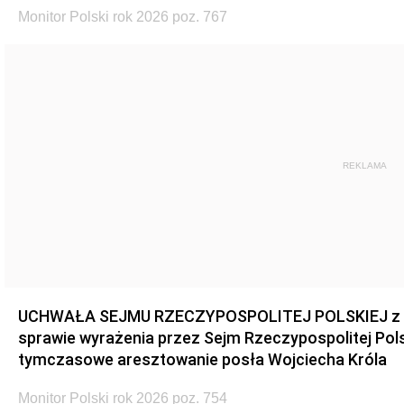
Monitor Polski rok 2026 poz. 767
REKLAMA
UCHWAŁA SEJMU RZECZYPOSPOLITEJ POLSKIEJ z dnia
sprawie wyrażenia przez Sejm Rzeczypospolitej Pols
tymczasowe aresztowanie posła Wojciecha Króla
Monitor Polski rok 2026 poz. 754